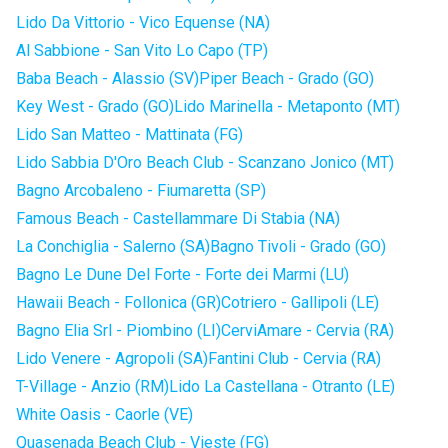
Lido Da Vittorio - Vico Equense (NA)
Al Sabbione - San Vito Lo Capo (TP)
Baba Beach - Alassio (SV)
Piper Beach - Grado (GO)
Key West - Grado (GO)
Lido Marinella - Metaponto (MT)
Lido San Matteo - Mattinata (FG)
Lido Sabbia D'Oro Beach Club - Scanzano Jonico (MT)
Bagno Arcobaleno - Fiumaretta (SP)
Famous Beach - Castellammare Di Stabia (NA)
La Conchiglia - Salerno (SA)
Bagno Tivoli - Grado (GO)
Bagno Le Dune Del Forte - Forte dei Marmi (LU)
Hawaii Beach - Follonica (GR)
Cotriero - Gallipoli (LE)
Bagno Elia Srl - Piombino (LI)
CerviAmare - Cervia (RA)
Lido Venere - Agropoli (SA)
Fantini Club - Cervia (RA)
T-Village - Anzio (RM)
Lido La Castellana - Otranto (LE)
White Oasis - Caorle (VE)
Quasenada Beach Club - Vieste (FG)