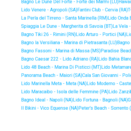
Bagno Le Dune Del Forte - Forte dei Marmi (LU)
Hawaii
Lido Venere - Agropoli (SA)
Fantini Club - Cervia (RA)
T
La Perla del Tirreno - Santa Marinella (RM)
Lido Onda B
Spiaggia Le Dune - Margherita di Savoia (BT)
La Vela -
Bagno Tiki 26 - Rimini (RN)
Lido Arturo - Portici (NA)
Li
Bagno la Versiliana - Marina di Pietrasanta (LU)
Bagno 
Bagno Fassoni - Marina di Massa (MS)
Paradise Beach
Bagno Caesar 222 - Lido Adriano (RA)
Lido Bahia Blanc
Lido 48 Beach - Marina Di Pisticci (MT)
Lido Metamare
Panorama Beach - Maiori (SA)
Cala San Giovanni - Pol
Lido Marinella Meta - Meta (NA)
Lido Moderno - Caste
Lido Maracaibo - Isola delle Femmine (PA)
Lido Zanzi
Bagno Ideal - Napoli (NA)
Lido Fortuna - Bagnoli (NA)
G
Il Bikini - Vico Equense (NA)
Peter's Beach - Sorrento 