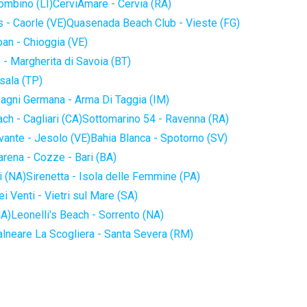
iombino (LI)
CerviAmare - Cervia (RA)
 - Caorle (VE)
Quasenada Beach Club - Vieste (FG)
an - Chioggia (VE)
 - Margherita di Savoia (BT)
sala (TP)
agni Germana - Arma Di Taggia (IM)
ch - Cagliari (CA)
Sottomarino 54 - Ravenna (RA)
vante - Jesolo (VE)
Bahia Blanca - Spotorno (SV)
arena - Cozze - Bari (BA)
i (NA)
Sirenetta - Isola delle Femmine (PA)
i Venti - Vietri sul Mare (SA)
NA)
Leonelli's Beach - Sorrento (NA)
alneare La Scogliera - Santa Severa (RM)