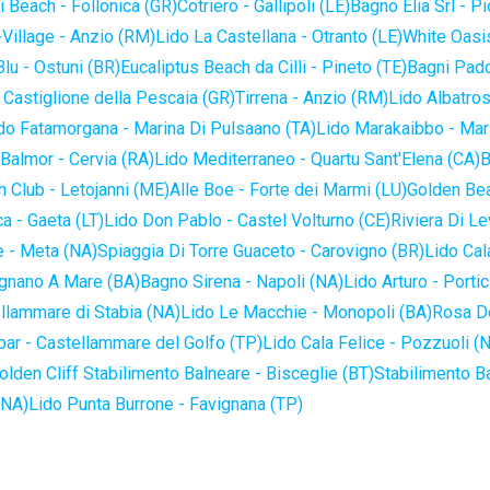
 Beach - Follonica (GR)
Cotriero - Gallipoli (LE)
Bagno Elia Srl - P
-Village - Anzio (RM)
Lido La Castellana - Otranto (LE)
White Oasis
lu - Ostuni (BR)
Eucaliptus Beach da Cilli - Pineto (TE)
Bagni Pado
 Castiglione della Pescaia (GR)
Tirrena - Anzio (RM)
Lido Albatros
do Fatamorgana - Marina Di Pulsaano (TA)
Lido Marakaibbo - Mar
Balmor - Cervia (RA)
Lido Mediterraneo - Quartu Sant'Elena (CA)
B
 Club - Letojanni (ME)
Alle Boe - Forte dei Marmi (LU)
Golden Bea
a - Gaeta (LT)
Lido Don Pablo - Castel Volturno (CE)
Riviera Di Le
 - Meta (NA)
Spiaggia Di Torre Guaceto - Carovigno (BR)
Lido Cal
ignano A Mare (BA)
Bagno Sirena - Napoli (NA)
Lido Arturo - Portic
llammare di Stabia (NA)
Lido Le Macchie - Monopoli (BA)
Rosa De
bar - Castellammare del Golfo (TP)
Lido Cala Felice - Pozzuoli (
olden Cliff Stabilimento Balneare - Bisceglie (BT)
Stabilimento B
(NA)
Lido Punta Burrone - Favignana (TP)