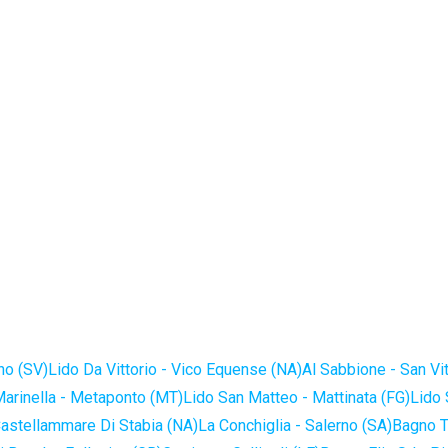
no (SV)
Lido Da Vittorio - Vico Equense (NA)
Al Sabbione - San Vi
Marinella - Metaponto (MT)
Lido San Matteo - Mattinata (FG)
Lido 
astellammare Di Stabia (NA)
La Conchiglia - Salerno (SA)
Bagno T