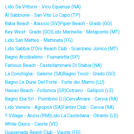
Lido Da Vittorio - Vico Equense (NA)
Al Sabbione - San Vito Lo Capo (TP)
Baba Beach - Alassio (SV)
Piper Beach - Grado (GO)
Key West - Grado (GO)
Lido Marinella - Metaponto (MT)
Lido San Matteo - Mattinata (FG)
Lido Sabbia D'Oro Beach Club - Scanzano Jonico (MT)
Bagno Arcobaleno - Fiumaretta (SP)
Famous Beach - Castellammare Di Stabia (NA)
La Conchiglia - Salerno (SA)
Bagno Tivoli - Grado (GO)
Bagno Le Dune Del Forte - Forte dei Marmi (LU)
Hawaii Beach - Follonica (GR)
Cotriero - Gallipoli (LE)
Bagno Elia Srl - Piombino (LI)
CerviAmare - Cervia (RA)
Lido Venere - Agropoli (SA)
Fantini Club - Cervia (RA)
T-Village - Anzio (RM)
Lido La Castellana - Otranto (LE)
White Oasis - Caorle (VE)
Quasenada Beach Club - Vieste (FG)