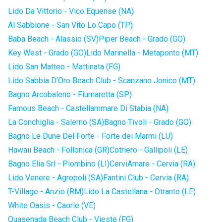
Lido Da Vittorio - Vico Equense (NA)
Al Sabbione - San Vito Lo Capo (TP)
Baba Beach - Alassio (SV)
Piper Beach - Grado (GO)
Key West - Grado (GO)
Lido Marinella - Metaponto (MT)
Lido San Matteo - Mattinata (FG)
Lido Sabbia D'Oro Beach Club - Scanzano Jonico (MT)
Bagno Arcobaleno - Fiumaretta (SP)
Famous Beach - Castellammare Di Stabia (NA)
La Conchiglia - Salerno (SA)
Bagno Tivoli - Grado (GO)
Bagno Le Dune Del Forte - Forte dei Marmi (LU)
Hawaii Beach - Follonica (GR)
Cotriero - Gallipoli (LE)
Bagno Elia Srl - Piombino (LI)
CerviAmare - Cervia (RA)
Lido Venere - Agropoli (SA)
Fantini Club - Cervia (RA)
T-Village - Anzio (RM)
Lido La Castellana - Otranto (LE)
White Oasis - Caorle (VE)
Quasenada Beach Club - Vieste (FG)