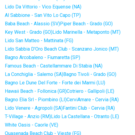
Lido Da Vittorio - Vico Equense (NA)
Al Sabbione - San Vito Lo Capo (TP)
Baba Beach - Alassio (SV)
Piper Beach - Grado (GO)
Key West - Grado (GO)
Lido Marinella - Metaponto (MT)
Lido San Matteo - Mattinata (FG)
Lido Sabbia D'Oro Beach Club - Scanzano Jonico (MT)
Bagno Arcobaleno - Fiumaretta (SP)
Famous Beach - Castellammare Di Stabia (NA)
La Conchiglia - Salerno (SA)
Bagno Tivoli - Grado (GO)
Bagno Le Dune Del Forte - Forte dei Marmi (LU)
Hawaii Beach - Follonica (GR)
Cotriero - Gallipoli (LE)
Bagno Elia Srl - Piombino (LI)
CerviAmare - Cervia (RA)
Lido Venere - Agropoli (SA)
Fantini Club - Cervia (RA)
T-Village - Anzio (RM)
Lido La Castellana - Otranto (LE)
White Oasis - Caorle (VE)
Quasenada Beach Club - Vieste (FG)