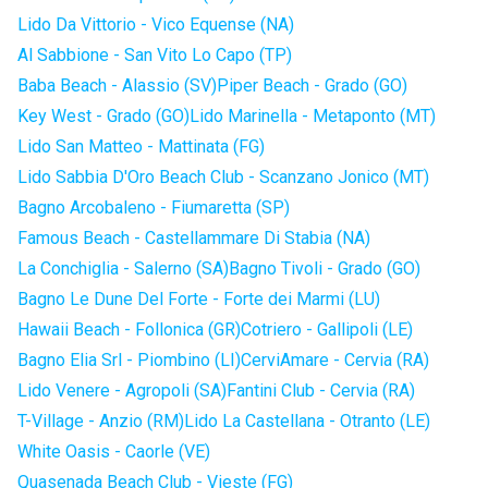
Lido Da Vittorio - Vico Equense (NA)
Al Sabbione - San Vito Lo Capo (TP)
Baba Beach - Alassio (SV)
Piper Beach - Grado (GO)
Key West - Grado (GO)
Lido Marinella - Metaponto (MT)
Lido San Matteo - Mattinata (FG)
Lido Sabbia D'Oro Beach Club - Scanzano Jonico (MT)
Bagno Arcobaleno - Fiumaretta (SP)
Famous Beach - Castellammare Di Stabia (NA)
La Conchiglia - Salerno (SA)
Bagno Tivoli - Grado (GO)
Bagno Le Dune Del Forte - Forte dei Marmi (LU)
Hawaii Beach - Follonica (GR)
Cotriero - Gallipoli (LE)
Bagno Elia Srl - Piombino (LI)
CerviAmare - Cervia (RA)
Lido Venere - Agropoli (SA)
Fantini Club - Cervia (RA)
T-Village - Anzio (RM)
Lido La Castellana - Otranto (LE)
White Oasis - Caorle (VE)
Quasenada Beach Club - Vieste (FG)