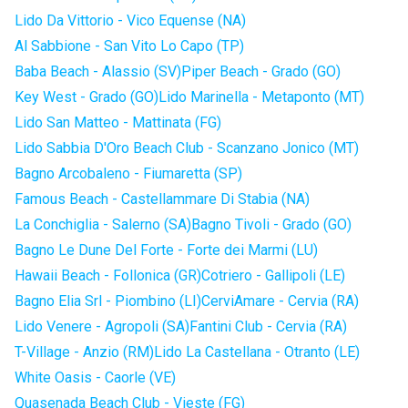
Lido Da Vittorio - Vico Equense (NA)
Al Sabbione - San Vito Lo Capo (TP)
Baba Beach - Alassio (SV)
Piper Beach - Grado (GO)
Key West - Grado (GO)
Lido Marinella - Metaponto (MT)
Lido San Matteo - Mattinata (FG)
Lido Sabbia D'Oro Beach Club - Scanzano Jonico (MT)
Bagno Arcobaleno - Fiumaretta (SP)
Famous Beach - Castellammare Di Stabia (NA)
La Conchiglia - Salerno (SA)
Bagno Tivoli - Grado (GO)
Bagno Le Dune Del Forte - Forte dei Marmi (LU)
Hawaii Beach - Follonica (GR)
Cotriero - Gallipoli (LE)
Bagno Elia Srl - Piombino (LI)
CerviAmare - Cervia (RA)
Lido Venere - Agropoli (SA)
Fantini Club - Cervia (RA)
T-Village - Anzio (RM)
Lido La Castellana - Otranto (LE)
White Oasis - Caorle (VE)
Quasenada Beach Club - Vieste (FG)