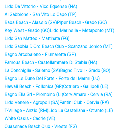
Lido Da Vittorio - Vico Equense (NA)
Al Sabbione - San Vito Lo Capo (TP)
Baba Beach - Alassio (SV)
Piper Beach - Grado (GO)
Key West - Grado (GO)
Lido Marinella - Metaponto (MT)
Lido San Matteo - Mattinata (FG)
Lido Sabbia D'Oro Beach Club - Scanzano Jonico (MT)
Bagno Arcobaleno - Fiumaretta (SP)
Famous Beach - Castellammare Di Stabia (NA)
La Conchiglia - Salerno (SA)
Bagno Tivoli - Grado (GO)
Bagno Le Dune Del Forte - Forte dei Marmi (LU)
Hawaii Beach - Follonica (GR)
Cotriero - Gallipoli (LE)
Bagno Elia Srl - Piombino (LI)
CerviAmare - Cervia (RA)
Lido Venere - Agropoli (SA)
Fantini Club - Cervia (RA)
T-Village - Anzio (RM)
Lido La Castellana - Otranto (LE)
White Oasis - Caorle (VE)
Quasenada Beach Club - Vieste (FG)