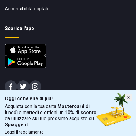
Accessibilità digitale
Scarica l'app
Oggi conviene di più!
Spiagge Srl - Sede legale: Via Marecchiese 48, 47923 Rimini (RN), IT -
Acquista con la tua carta
Mastercard
di
capitale sociale Euro 31245,57 - Iscritta al registro delle imprese di Rimini
lunedì e martedì e ottieni un
10% di sconto
Sede operativa: Via Flaminia 180, 47924 Rimini (RN), IT
-
+39 0541 772375
-
info@spiagge.it
- p.i./c.f. 04536640404
da utilizzare sul tuo prossimo acquisto su
Spiagge.it
.
Mappa
Filtra
©
2026
Spiagge Srl. Tutti i diritti riservati.
Leggi il
regolamento