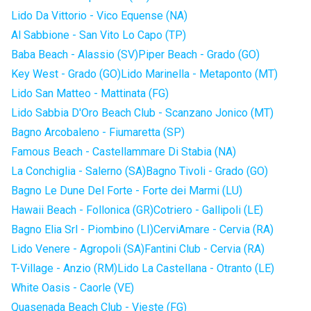
Lido Da Vittorio - Vico Equense (NA)
Al Sabbione - San Vito Lo Capo (TP)
Baba Beach - Alassio (SV)
Piper Beach - Grado (GO)
Key West - Grado (GO)
Lido Marinella - Metaponto (MT)
Lido San Matteo - Mattinata (FG)
Lido Sabbia D'Oro Beach Club - Scanzano Jonico (MT)
Bagno Arcobaleno - Fiumaretta (SP)
Famous Beach - Castellammare Di Stabia (NA)
La Conchiglia - Salerno (SA)
Bagno Tivoli - Grado (GO)
Bagno Le Dune Del Forte - Forte dei Marmi (LU)
Hawaii Beach - Follonica (GR)
Cotriero - Gallipoli (LE)
Bagno Elia Srl - Piombino (LI)
CerviAmare - Cervia (RA)
Lido Venere - Agropoli (SA)
Fantini Club - Cervia (RA)
T-Village - Anzio (RM)
Lido La Castellana - Otranto (LE)
White Oasis - Caorle (VE)
Quasenada Beach Club - Vieste (FG)