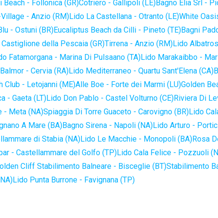
 Beach - Follonica (GR)
Cotriero - Gallipoli (LE)
Bagno Elia Srl - P
-Village - Anzio (RM)
Lido La Castellana - Otranto (LE)
White Oasis
lu - Ostuni (BR)
Eucaliptus Beach da Cilli - Pineto (TE)
Bagni Pado
 Castiglione della Pescaia (GR)
Tirrena - Anzio (RM)
Lido Albatros
do Fatamorgana - Marina Di Pulsaano (TA)
Lido Marakaibbo - Mar
Balmor - Cervia (RA)
Lido Mediterraneo - Quartu Sant'Elena (CA)
B
 Club - Letojanni (ME)
Alle Boe - Forte dei Marmi (LU)
Golden Bea
a - Gaeta (LT)
Lido Don Pablo - Castel Volturno (CE)
Riviera Di Le
 - Meta (NA)
Spiaggia Di Torre Guaceto - Carovigno (BR)
Lido Cal
ignano A Mare (BA)
Bagno Sirena - Napoli (NA)
Lido Arturo - Portic
llammare di Stabia (NA)
Lido Le Macchie - Monopoli (BA)
Rosa De
bar - Castellammare del Golfo (TP)
Lido Cala Felice - Pozzuoli (
olden Cliff Stabilimento Balneare - Bisceglie (BT)
Stabilimento B
(NA)
Lido Punta Burrone - Favignana (TP)