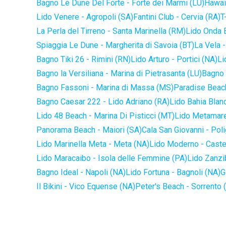
Bagno Le Dune Del Forte - Forte dei Marmi (LU)
Hawaii
Lido Venere - Agropoli (SA)
Fantini Club - Cervia (RA)
T
La Perla del Tirreno - Santa Marinella (RM)
Lido Onda B
Spiaggia Le Dune - Margherita di Savoia (BT)
La Vela -
Bagno Tiki 26 - Rimini (RN)
Lido Arturo - Portici (NA)
Li
Bagno la Versiliana - Marina di Pietrasanta (LU)
Bagno 
Bagno Fassoni - Marina di Massa (MS)
Paradise Beach
Bagno Caesar 222 - Lido Adriano (RA)
Lido Bahia Blanc
Lido 48 Beach - Marina Di Pisticci (MT)
Lido Metamare
Panorama Beach - Maiori (SA)
Cala San Giovanni - Pol
Lido Marinella Meta - Meta (NA)
Lido Moderno - Caste
Lido Maracaibo - Isola delle Femmine (PA)
Lido Zanzi
Bagno Ideal - Napoli (NA)
Lido Fortuna - Bagnoli (NA)
G
Il Bikini - Vico Equense (NA)
Peter's Beach - Sorrento 