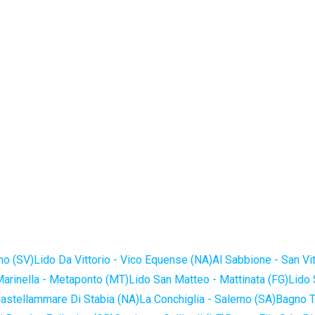
no (SV)
Lido Da Vittorio - Vico Equense (NA)
Al Sabbione - San Vi
Marinella - Metaponto (MT)
Lido San Matteo - Mattinata (FG)
Lido 
astellammare Di Stabia (NA)
La Conchiglia - Salerno (SA)
Bagno T