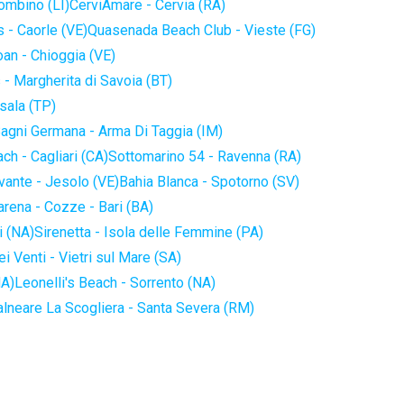
iombino (LI)
CerviAmare - Cervia (RA)
 - Caorle (VE)
Quasenada Beach Club - Vieste (FG)
an - Chioggia (VE)
 - Margherita di Savoia (BT)
sala (TP)
agni Germana - Arma Di Taggia (IM)
ch - Cagliari (CA)
Sottomarino 54 - Ravenna (RA)
vante - Jesolo (VE)
Bahia Blanca - Spotorno (SV)
arena - Cozze - Bari (BA)
i (NA)
Sirenetta - Isola delle Femmine (PA)
i Venti - Vietri sul Mare (SA)
NA)
Leonelli's Beach - Sorrento (NA)
alneare La Scogliera - Santa Severa (RM)