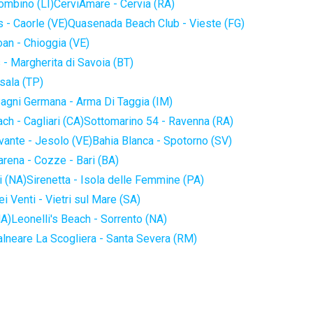
iombino (LI)
CerviAmare - Cervia (RA)
 - Caorle (VE)
Quasenada Beach Club - Vieste (FG)
an - Chioggia (VE)
 - Margherita di Savoia (BT)
sala (TP)
agni Germana - Arma Di Taggia (IM)
ch - Cagliari (CA)
Sottomarino 54 - Ravenna (RA)
vante - Jesolo (VE)
Bahia Blanca - Spotorno (SV)
arena - Cozze - Bari (BA)
i (NA)
Sirenetta - Isola delle Femmine (PA)
i Venti - Vietri sul Mare (SA)
NA)
Leonelli's Beach - Sorrento (NA)
alneare La Scogliera - Santa Severa (RM)