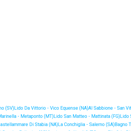
no (SV)
Lido Da Vittorio - Vico Equense (NA)
Al Sabbione - San Vi
Marinella - Metaponto (MT)
Lido San Matteo - Mattinata (FG)
Lido 
astellammare Di Stabia (NA)
La Conchiglia - Salerno (SA)
Bagno T