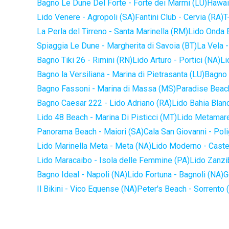
Bagno Le Dune Del Forte - Forte dei Marmi (LU)
Hawaii
Lido Venere - Agropoli (SA)
Fantini Club - Cervia (RA)
T
La Perla del Tirreno - Santa Marinella (RM)
Lido Onda B
Spiaggia Le Dune - Margherita di Savoia (BT)
La Vela -
Bagno Tiki 26 - Rimini (RN)
Lido Arturo - Portici (NA)
Li
Bagno la Versiliana - Marina di Pietrasanta (LU)
Bagno 
Bagno Fassoni - Marina di Massa (MS)
Paradise Beach
Bagno Caesar 222 - Lido Adriano (RA)
Lido Bahia Blanc
Lido 48 Beach - Marina Di Pisticci (MT)
Lido Metamare
Panorama Beach - Maiori (SA)
Cala San Giovanni - Pol
Lido Marinella Meta - Meta (NA)
Lido Moderno - Caste
Lido Maracaibo - Isola delle Femmine (PA)
Lido Zanzi
Bagno Ideal - Napoli (NA)
Lido Fortuna - Bagnoli (NA)
G
Il Bikini - Vico Equense (NA)
Peter's Beach - Sorrento 