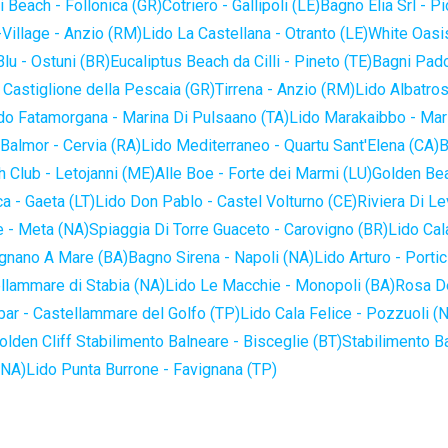
 Beach - Follonica (GR)
Cotriero - Gallipoli (LE)
Bagno Elia Srl - P
-Village - Anzio (RM)
Lido La Castellana - Otranto (LE)
White Oasis
lu - Ostuni (BR)
Eucaliptus Beach da Cilli - Pineto (TE)
Bagni Pado
 Castiglione della Pescaia (GR)
Tirrena - Anzio (RM)
Lido Albatros
do Fatamorgana - Marina Di Pulsaano (TA)
Lido Marakaibbo - Mar
Balmor - Cervia (RA)
Lido Mediterraneo - Quartu Sant'Elena (CA)
B
 Club - Letojanni (ME)
Alle Boe - Forte dei Marmi (LU)
Golden Bea
a - Gaeta (LT)
Lido Don Pablo - Castel Volturno (CE)
Riviera Di Le
 - Meta (NA)
Spiaggia Di Torre Guaceto - Carovigno (BR)
Lido Cal
ignano A Mare (BA)
Bagno Sirena - Napoli (NA)
Lido Arturo - Portic
llammare di Stabia (NA)
Lido Le Macchie - Monopoli (BA)
Rosa De
bar - Castellammare del Golfo (TP)
Lido Cala Felice - Pozzuoli (
olden Cliff Stabilimento Balneare - Bisceglie (BT)
Stabilimento B
(NA)
Lido Punta Burrone - Favignana (TP)