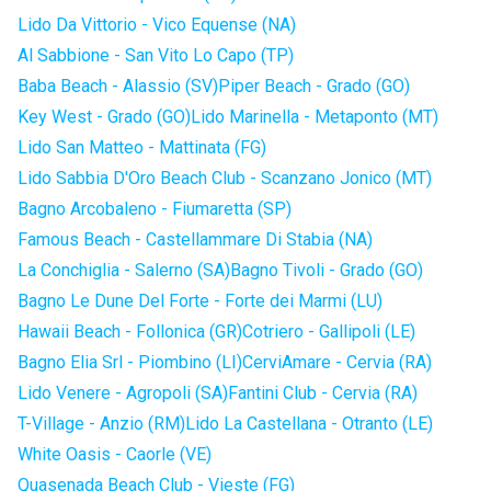
Lido Da Vittorio - Vico Equense (NA)
Al Sabbione - San Vito Lo Capo (TP)
Baba Beach - Alassio (SV)
Piper Beach - Grado (GO)
Key West - Grado (GO)
Lido Marinella - Metaponto (MT)
Lido San Matteo - Mattinata (FG)
Lido Sabbia D'Oro Beach Club - Scanzano Jonico (MT)
Bagno Arcobaleno - Fiumaretta (SP)
Famous Beach - Castellammare Di Stabia (NA)
La Conchiglia - Salerno (SA)
Bagno Tivoli - Grado (GO)
Bagno Le Dune Del Forte - Forte dei Marmi (LU)
Hawaii Beach - Follonica (GR)
Cotriero - Gallipoli (LE)
Bagno Elia Srl - Piombino (LI)
CerviAmare - Cervia (RA)
Lido Venere - Agropoli (SA)
Fantini Club - Cervia (RA)
T-Village - Anzio (RM)
Lido La Castellana - Otranto (LE)
White Oasis - Caorle (VE)
Quasenada Beach Club - Vieste (FG)