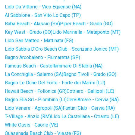
Lido Da Vittorio - Vico Equense (NA)
Al Sabbione - San Vito Lo Capo (TP)
Baba Beach - Alassio (SV)
Piper Beach - Grado (GO)
Key West - Grado (GO)
Lido Marinella - Metaponto (MT)
Lido San Matteo - Mattinata (FG)
Lido Sabbia D'Oro Beach Club - Scanzano Jonico (MT)
Bagno Arcobaleno - Fiumaretta (SP)
Famous Beach - Castellammare Di Stabia (NA)
La Conchiglia - Salerno (SA)
Bagno Tivoli - Grado (GO)
Bagno Le Dune Del Forte - Forte dei Marmi (LU)
Hawaii Beach - Follonica (GR)
Cotriero - Gallipoli (LE)
Bagno Elia Srl - Piombino (LI)
CerviAmare - Cervia (RA)
Lido Venere - Agropoli (SA)
Fantini Club - Cervia (RA)
T-Village - Anzio (RM)
Lido La Castellana - Otranto (LE)
White Oasis - Caorle (VE)
Quasenada Beach Club - Vieste (FG)