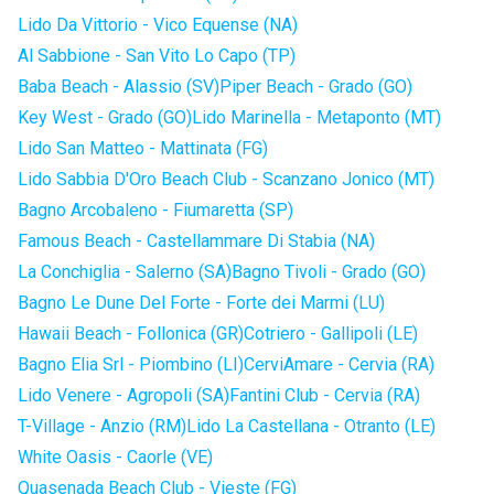
Lido Da Vittorio - Vico Equense (NA)
Al Sabbione - San Vito Lo Capo (TP)
Baba Beach - Alassio (SV)
Piper Beach - Grado (GO)
Key West - Grado (GO)
Lido Marinella - Metaponto (MT)
Lido San Matteo - Mattinata (FG)
Lido Sabbia D'Oro Beach Club - Scanzano Jonico (MT)
Bagno Arcobaleno - Fiumaretta (SP)
Famous Beach - Castellammare Di Stabia (NA)
La Conchiglia - Salerno (SA)
Bagno Tivoli - Grado (GO)
Bagno Le Dune Del Forte - Forte dei Marmi (LU)
Hawaii Beach - Follonica (GR)
Cotriero - Gallipoli (LE)
Bagno Elia Srl - Piombino (LI)
CerviAmare - Cervia (RA)
Lido Venere - Agropoli (SA)
Fantini Club - Cervia (RA)
T-Village - Anzio (RM)
Lido La Castellana - Otranto (LE)
White Oasis - Caorle (VE)
Quasenada Beach Club - Vieste (FG)