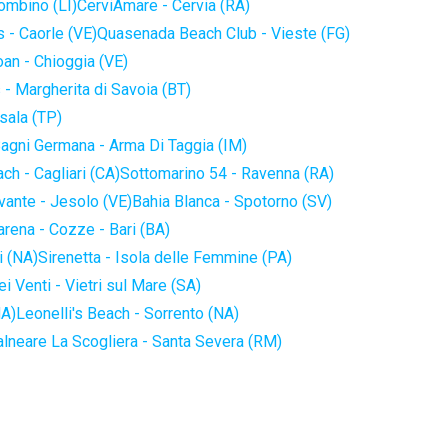
iombino (LI)
CerviAmare - Cervia (RA)
 - Caorle (VE)
Quasenada Beach Club - Vieste (FG)
an - Chioggia (VE)
 - Margherita di Savoia (BT)
sala (TP)
agni Germana - Arma Di Taggia (IM)
ch - Cagliari (CA)
Sottomarino 54 - Ravenna (RA)
vante - Jesolo (VE)
Bahia Blanca - Spotorno (SV)
arena - Cozze - Bari (BA)
i (NA)
Sirenetta - Isola delle Femmine (PA)
i Venti - Vietri sul Mare (SA)
NA)
Leonelli's Beach - Sorrento (NA)
alneare La Scogliera - Santa Severa (RM)