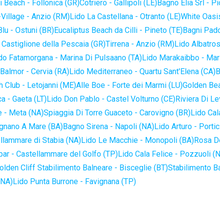
 Beach - Follonica (GR)
Cotriero - Gallipoli (LE)
Bagno Elia Srl - P
-Village - Anzio (RM)
Lido La Castellana - Otranto (LE)
White Oasis
lu - Ostuni (BR)
Eucaliptus Beach da Cilli - Pineto (TE)
Bagni Pado
 Castiglione della Pescaia (GR)
Tirrena - Anzio (RM)
Lido Albatros
do Fatamorgana - Marina Di Pulsaano (TA)
Lido Marakaibbo - Mar
Balmor - Cervia (RA)
Lido Mediterraneo - Quartu Sant'Elena (CA)
B
 Club - Letojanni (ME)
Alle Boe - Forte dei Marmi (LU)
Golden Bea
a - Gaeta (LT)
Lido Don Pablo - Castel Volturno (CE)
Riviera Di Le
 - Meta (NA)
Spiaggia Di Torre Guaceto - Carovigno (BR)
Lido Cal
ignano A Mare (BA)
Bagno Sirena - Napoli (NA)
Lido Arturo - Portic
llammare di Stabia (NA)
Lido Le Macchie - Monopoli (BA)
Rosa De
bar - Castellammare del Golfo (TP)
Lido Cala Felice - Pozzuoli (
olden Cliff Stabilimento Balneare - Bisceglie (BT)
Stabilimento B
(NA)
Lido Punta Burrone - Favignana (TP)