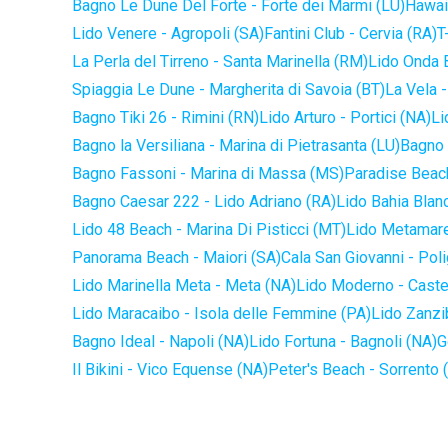
Bagno Le Dune Del Forte - Forte dei Marmi (LU)
Hawaii
Lido Venere - Agropoli (SA)
Fantini Club - Cervia (RA)
T
La Perla del Tirreno - Santa Marinella (RM)
Lido Onda B
Spiaggia Le Dune - Margherita di Savoia (BT)
La Vela -
Bagno Tiki 26 - Rimini (RN)
Lido Arturo - Portici (NA)
Li
Bagno la Versiliana - Marina di Pietrasanta (LU)
Bagno 
Bagno Fassoni - Marina di Massa (MS)
Paradise Beach
Bagno Caesar 222 - Lido Adriano (RA)
Lido Bahia Blanc
Lido 48 Beach - Marina Di Pisticci (MT)
Lido Metamare
Panorama Beach - Maiori (SA)
Cala San Giovanni - Pol
Lido Marinella Meta - Meta (NA)
Lido Moderno - Caste
Lido Maracaibo - Isola delle Femmine (PA)
Lido Zanzi
Bagno Ideal - Napoli (NA)
Lido Fortuna - Bagnoli (NA)
G
Il Bikini - Vico Equense (NA)
Peter's Beach - Sorrento 