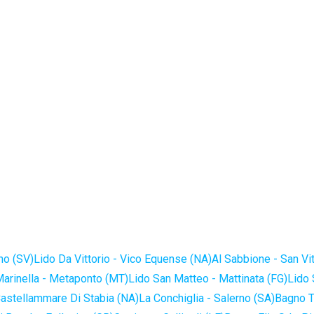
no (SV)
Lido Da Vittorio - Vico Equense (NA)
Al Sabbione - San Vi
Marinella - Metaponto (MT)
Lido San Matteo - Mattinata (FG)
Lido 
astellammare Di Stabia (NA)
La Conchiglia - Salerno (SA)
Bagno T