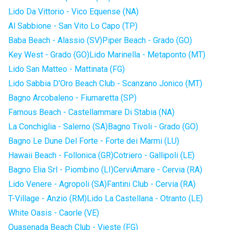
Lido Da Vittorio - Vico Equense (NA)
Al Sabbione - San Vito Lo Capo (TP)
Baba Beach - Alassio (SV)
Piper Beach - Grado (GO)
Key West - Grado (GO)
Lido Marinella - Metaponto (MT)
Lido San Matteo - Mattinata (FG)
Lido Sabbia D'Oro Beach Club - Scanzano Jonico (MT)
Bagno Arcobaleno - Fiumaretta (SP)
Famous Beach - Castellammare Di Stabia (NA)
La Conchiglia - Salerno (SA)
Bagno Tivoli - Grado (GO)
Bagno Le Dune Del Forte - Forte dei Marmi (LU)
Hawaii Beach - Follonica (GR)
Cotriero - Gallipoli (LE)
Bagno Elia Srl - Piombino (LI)
CerviAmare - Cervia (RA)
Lido Venere - Agropoli (SA)
Fantini Club - Cervia (RA)
T-Village - Anzio (RM)
Lido La Castellana - Otranto (LE)
White Oasis - Caorle (VE)
Quasenada Beach Club - Vieste (FG)