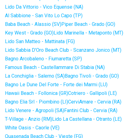
Lido Da Vittorio - Vico Equense (NA)
Al Sabbione - San Vito Lo Capo (TP)
Baba Beach - Alassio (SV)
Piper Beach - Grado (GO)
Key West - Grado (GO)
Lido Marinella - Metaponto (MT)
Lido San Matteo - Mattinata (FG)
Lido Sabbia D'Oro Beach Club - Scanzano Jonico (MT)
Bagno Arcobaleno - Fiumaretta (SP)
Famous Beach - Castellammare Di Stabia (NA)
La Conchiglia - Salerno (SA)
Bagno Tivoli - Grado (GO)
Bagno Le Dune Del Forte - Forte dei Marmi (LU)
Hawaii Beach - Follonica (GR)
Cotriero - Gallipoli (LE)
Bagno Elia Srl - Piombino (LI)
CerviAmare - Cervia (RA)
Lido Venere - Agropoli (SA)
Fantini Club - Cervia (RA)
T-Village - Anzio (RM)
Lido La Castellana - Otranto (LE)
White Oasis - Caorle (VE)
Quasenada Beach Club - Vieste (FG)