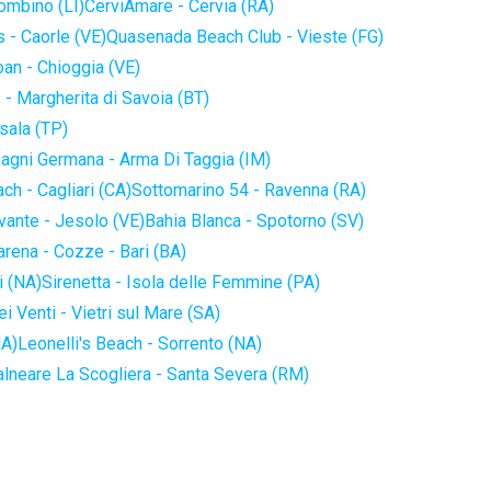
iombino (LI)
CerviAmare - Cervia (RA)
 - Caorle (VE)
Quasenada Beach Club - Vieste (FG)
an - Chioggia (VE)
 - Margherita di Savoia (BT)
sala (TP)
agni Germana - Arma Di Taggia (IM)
ch - Cagliari (CA)
Sottomarino 54 - Ravenna (RA)
vante - Jesolo (VE)
Bahia Blanca - Spotorno (SV)
arena - Cozze - Bari (BA)
i (NA)
Sirenetta - Isola delle Femmine (PA)
i Venti - Vietri sul Mare (SA)
NA)
Leonelli's Beach - Sorrento (NA)
alneare La Scogliera - Santa Severa (RM)