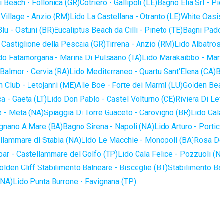
 Beach - Follonica (GR)
Cotriero - Gallipoli (LE)
Bagno Elia Srl - P
-Village - Anzio (RM)
Lido La Castellana - Otranto (LE)
White Oasis
lu - Ostuni (BR)
Eucaliptus Beach da Cilli - Pineto (TE)
Bagni Pado
 Castiglione della Pescaia (GR)
Tirrena - Anzio (RM)
Lido Albatros
do Fatamorgana - Marina Di Pulsaano (TA)
Lido Marakaibbo - Mar
Balmor - Cervia (RA)
Lido Mediterraneo - Quartu Sant'Elena (CA)
B
 Club - Letojanni (ME)
Alle Boe - Forte dei Marmi (LU)
Golden Bea
a - Gaeta (LT)
Lido Don Pablo - Castel Volturno (CE)
Riviera Di Le
 - Meta (NA)
Spiaggia Di Torre Guaceto - Carovigno (BR)
Lido Cal
ignano A Mare (BA)
Bagno Sirena - Napoli (NA)
Lido Arturo - Portic
llammare di Stabia (NA)
Lido Le Macchie - Monopoli (BA)
Rosa De
bar - Castellammare del Golfo (TP)
Lido Cala Felice - Pozzuoli (
olden Cliff Stabilimento Balneare - Bisceglie (BT)
Stabilimento B
(NA)
Lido Punta Burrone - Favignana (TP)