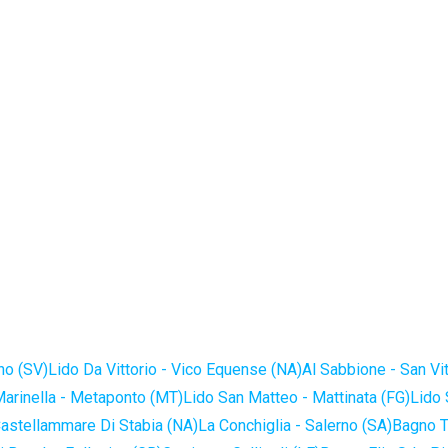
no (SV)
Lido Da Vittorio - Vico Equense (NA)
Al Sabbione - San Vi
Marinella - Metaponto (MT)
Lido San Matteo - Mattinata (FG)
Lido 
astellammare Di Stabia (NA)
La Conchiglia - Salerno (SA)
Bagno T