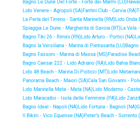
Bagno Le Dune Del Forte - Forte dei Marmi (LU)
Hawaii
Lido Venere - Agropoli (SA)
Fantini Club - Cervia (RA)
T
La Perla del Tirreno - Santa Marinella (RM)
Lido Onda B
Spiaggia Le Dune - Margherita di Savoia (BT)
La Vela -
Bagno Tiki 26 - Rimini (RN)
Lido Arturo - Portici (NA)
Li
Bagno la Versiliana - Marina di Pietrasanta (LU)
Bagno 
Bagno Fassoni - Marina di Massa (MS)
Paradise Beach
Bagno Caesar 222 - Lido Adriano (RA)
Lido Bahia Blanc
Lido 48 Beach - Marina Di Pisticci (MT)
Lido Metamare
Panorama Beach - Maiori (SA)
Cala San Giovanni - Pol
Lido Marinella Meta - Meta (NA)
Lido Moderno - Caste
Lido Maracaibo - Isola delle Femmine (PA)
Lido Zanzi
Bagno Ideal - Napoli (NA)
Lido Fortuna - Bagnoli (NA)
G
Il Bikini - Vico Equense (NA)
Peter's Beach - Sorrento 