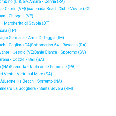
iombino (LI)
CerviAmare - Cervia (RA)
 - Caorle (VE)
Quasenada Beach Club - Vieste (FG)
an - Chioggia (VE)
 - Margherita di Savoia (BT)
sala (TP)
agni Germana - Arma Di Taggia (IM)
ch - Cagliari (CA)
Sottomarino 54 - Ravenna (RA)
vante - Jesolo (VE)
Bahia Blanca - Spotorno (SV)
arena - Cozze - Bari (BA)
i (NA)
Sirenetta - Isola delle Femmine (PA)
i Venti - Vietri sul Mare (SA)
NA)
Leonelli's Beach - Sorrento (NA)
alneare La Scogliera - Santa Severa (RM)