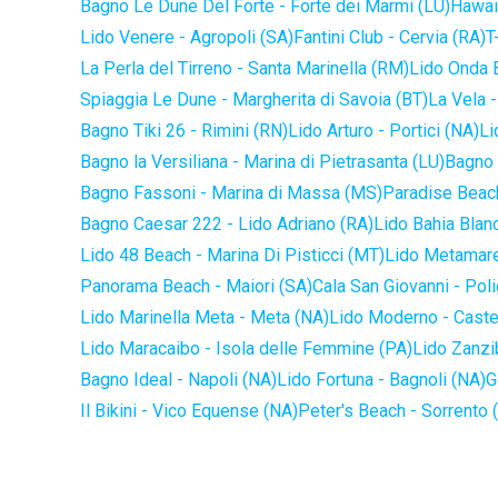
Bagno Le Dune Del Forte - Forte dei Marmi (LU)
Hawaii
Lido Venere - Agropoli (SA)
Fantini Club - Cervia (RA)
T
La Perla del Tirreno - Santa Marinella (RM)
Lido Onda B
Spiaggia Le Dune - Margherita di Savoia (BT)
La Vela -
Bagno Tiki 26 - Rimini (RN)
Lido Arturo - Portici (NA)
Li
Bagno la Versiliana - Marina di Pietrasanta (LU)
Bagno 
Bagno Fassoni - Marina di Massa (MS)
Paradise Beach
Bagno Caesar 222 - Lido Adriano (RA)
Lido Bahia Blanc
Lido 48 Beach - Marina Di Pisticci (MT)
Lido Metamare
Panorama Beach - Maiori (SA)
Cala San Giovanni - Pol
Lido Marinella Meta - Meta (NA)
Lido Moderno - Caste
Lido Maracaibo - Isola delle Femmine (PA)
Lido Zanzi
Bagno Ideal - Napoli (NA)
Lido Fortuna - Bagnoli (NA)
G
Il Bikini - Vico Equense (NA)
Peter's Beach - Sorrento 