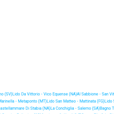
no (SV)
Lido Da Vittorio - Vico Equense (NA)
Al Sabbione - San Vi
Marinella - Metaponto (MT)
Lido San Matteo - Mattinata (FG)
Lido 
astellammare Di Stabia (NA)
La Conchiglia - Salerno (SA)
Bagno T