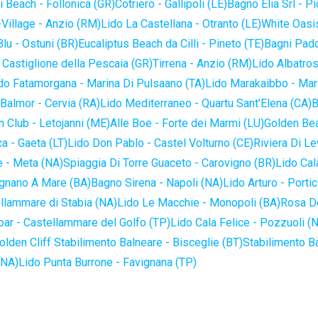
 Beach - Follonica (GR)
Cotriero - Gallipoli (LE)
Bagno Elia Srl - P
-Village - Anzio (RM)
Lido La Castellana - Otranto (LE)
White Oasis
lu - Ostuni (BR)
Eucaliptus Beach da Cilli - Pineto (TE)
Bagni Pado
 Castiglione della Pescaia (GR)
Tirrena - Anzio (RM)
Lido Albatros
do Fatamorgana - Marina Di Pulsaano (TA)
Lido Marakaibbo - Mar
Balmor - Cervia (RA)
Lido Mediterraneo - Quartu Sant'Elena (CA)
B
 Club - Letojanni (ME)
Alle Boe - Forte dei Marmi (LU)
Golden Bea
a - Gaeta (LT)
Lido Don Pablo - Castel Volturno (CE)
Riviera Di Le
 - Meta (NA)
Spiaggia Di Torre Guaceto - Carovigno (BR)
Lido Cal
ignano A Mare (BA)
Bagno Sirena - Napoli (NA)
Lido Arturo - Portic
llammare di Stabia (NA)
Lido Le Macchie - Monopoli (BA)
Rosa De
bar - Castellammare del Golfo (TP)
Lido Cala Felice - Pozzuoli (
olden Cliff Stabilimento Balneare - Bisceglie (BT)
Stabilimento B
(NA)
Lido Punta Burrone - Favignana (TP)