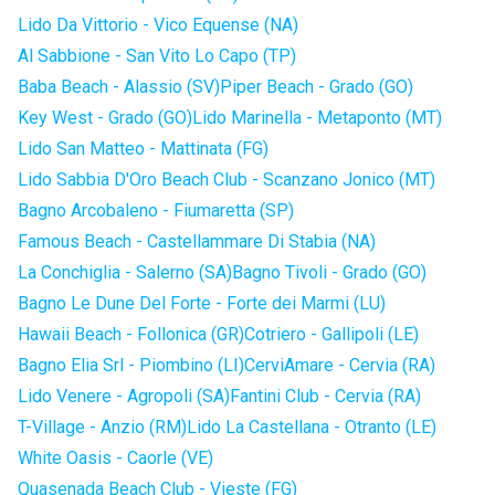
Lido Da Vittorio - Vico Equense (NA)
Al Sabbione - San Vito Lo Capo (TP)
Baba Beach - Alassio (SV)
Piper Beach - Grado (GO)
Key West - Grado (GO)
Lido Marinella - Metaponto (MT)
Lido San Matteo - Mattinata (FG)
Lido Sabbia D'Oro Beach Club - Scanzano Jonico (MT)
Bagno Arcobaleno - Fiumaretta (SP)
Famous Beach - Castellammare Di Stabia (NA)
La Conchiglia - Salerno (SA)
Bagno Tivoli - Grado (GO)
Bagno Le Dune Del Forte - Forte dei Marmi (LU)
Hawaii Beach - Follonica (GR)
Cotriero - Gallipoli (LE)
Bagno Elia Srl - Piombino (LI)
CerviAmare - Cervia (RA)
Lido Venere - Agropoli (SA)
Fantini Club - Cervia (RA)
T-Village - Anzio (RM)
Lido La Castellana - Otranto (LE)
White Oasis - Caorle (VE)
Quasenada Beach Club - Vieste (FG)