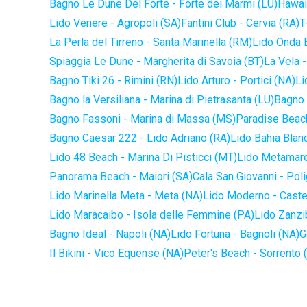
Bagno Le Dune Del Forte - Forte dei Marmi (LU)
Hawaii
Lido Venere - Agropoli (SA)
Fantini Club - Cervia (RA)
T
La Perla del Tirreno - Santa Marinella (RM)
Lido Onda B
Spiaggia Le Dune - Margherita di Savoia (BT)
La Vela -
Bagno Tiki 26 - Rimini (RN)
Lido Arturo - Portici (NA)
Li
Bagno la Versiliana - Marina di Pietrasanta (LU)
Bagno 
Bagno Fassoni - Marina di Massa (MS)
Paradise Beach
Bagno Caesar 222 - Lido Adriano (RA)
Lido Bahia Blanc
Lido 48 Beach - Marina Di Pisticci (MT)
Lido Metamare
Panorama Beach - Maiori (SA)
Cala San Giovanni - Pol
Lido Marinella Meta - Meta (NA)
Lido Moderno - Caste
Lido Maracaibo - Isola delle Femmine (PA)
Lido Zanzi
Bagno Ideal - Napoli (NA)
Lido Fortuna - Bagnoli (NA)
G
Il Bikini - Vico Equense (NA)
Peter's Beach - Sorrento 