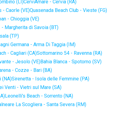
iombino (LI)
CerviAmare - Cervia (RA)
 - Caorle (VE)
Quasenada Beach Club - Vieste (FG)
an - Chioggia (VE)
 - Margherita di Savoia (BT)
sala (TP)
agni Germana - Arma Di Taggia (IM)
ch - Cagliari (CA)
Sottomarino 54 - Ravenna (RA)
vante - Jesolo (VE)
Bahia Blanca - Spotorno (SV)
arena - Cozze - Bari (BA)
i (NA)
Sirenetta - Isola delle Femmine (PA)
i Venti - Vietri sul Mare (SA)
NA)
Leonelli's Beach - Sorrento (NA)
alneare La Scogliera - Santa Severa (RM)