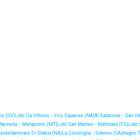
no (SV)
Lido Da Vittorio - Vico Equense (NA)
Al Sabbione - San Vi
Marinella - Metaponto (MT)
Lido San Matteo - Mattinata (FG)
Lido 
astellammare Di Stabia (NA)
La Conchiglia - Salerno (SA)
Bagno T