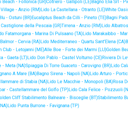
 Beach - Follonica (GR)
Cotriero - Gallipoli (LE)
Bagno Elia Srl - P
-Village - Anzio (RM)
Lido La Castellana - Otranto (LE)
White Oasis
lu - Ostuni (BR)
Eucaliptus Beach da Cilli - Pineto (TE)
Bagni Pado
 Castiglione della Pescaia (GR)
Tirrena - Anzio (RM)
Lido Albatros
do Fatamorgana - Marina Di Pulsaano (TA)
Lido Marakaibbo - Mar
Balmor - Cervia (RA)
Lido Mediterraneo - Quartu Sant'Elena (CA)
B
 Club - Letojanni (ME)
Alle Boe - Forte dei Marmi (LU)
Golden Bea
a - Gaeta (LT)
Lido Don Pablo - Castel Volturno (CE)
Riviera Di Le
 - Meta (NA)
Spiaggia Di Torre Guaceto - Carovigno (BR)
Lido Cal
ignano A Mare (BA)
Bagno Sirena - Napoli (NA)
Lido Arturo - Portic
llammare di Stabia (NA)
Lido Le Macchie - Monopoli (BA)
Rosa De
bar - Castellammare del Golfo (TP)
Lido Cala Felice - Pozzuoli (
olden Cliff Stabilimento Balneare - Bisceglie (BT)
Stabilimento B
(NA)
Lido Punta Burrone - Favignana (TP)