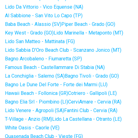
Lido Da Vittorio - Vico Equense (NA)
Al Sabbione - San Vito Lo Capo (TP)
Baba Beach - Alassio (SV)
Piper Beach - Grado (GO)
Key West - Grado (GO)
Lido Marinella - Metaponto (MT)
Lido San Matteo - Mattinata (FG)
Lido Sabbia D'Oro Beach Club - Scanzano Jonico (MT)
Bagno Arcobaleno - Fiumaretta (SP)
Famous Beach - Castellammare Di Stabia (NA)
La Conchiglia - Salerno (SA)
Bagno Tivoli - Grado (GO)
Bagno Le Dune Del Forte - Forte dei Marmi (LU)
Hawaii Beach - Follonica (GR)
Cotriero - Gallipoli (LE)
Bagno Elia Srl - Piombino (LI)
CerviAmare - Cervia (RA)
Lido Venere - Agropoli (SA)
Fantini Club - Cervia (RA)
T-Village - Anzio (RM)
Lido La Castellana - Otranto (LE)
White Oasis - Caorle (VE)
Quasenada Beach Club - Vieste (FG)