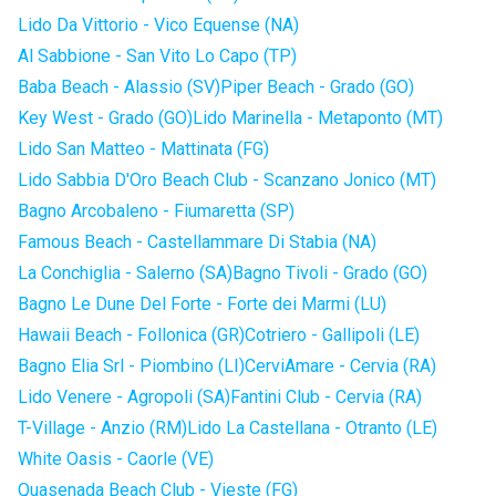
Lido Da Vittorio - Vico Equense (NA)
Al Sabbione - San Vito Lo Capo (TP)
Baba Beach - Alassio (SV)
Piper Beach - Grado (GO)
Key West - Grado (GO)
Lido Marinella - Metaponto (MT)
Lido San Matteo - Mattinata (FG)
Lido Sabbia D'Oro Beach Club - Scanzano Jonico (MT)
Bagno Arcobaleno - Fiumaretta (SP)
Famous Beach - Castellammare Di Stabia (NA)
La Conchiglia - Salerno (SA)
Bagno Tivoli - Grado (GO)
Bagno Le Dune Del Forte - Forte dei Marmi (LU)
Hawaii Beach - Follonica (GR)
Cotriero - Gallipoli (LE)
Bagno Elia Srl - Piombino (LI)
CerviAmare - Cervia (RA)
Lido Venere - Agropoli (SA)
Fantini Club - Cervia (RA)
T-Village - Anzio (RM)
Lido La Castellana - Otranto (LE)
White Oasis - Caorle (VE)
Quasenada Beach Club - Vieste (FG)