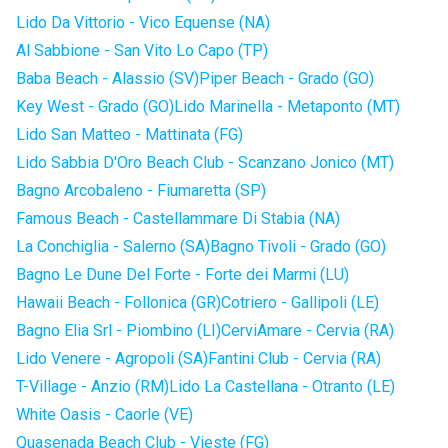
Lido Da Vittorio - Vico Equense (NA)
Al Sabbione - San Vito Lo Capo (TP)
Baba Beach - Alassio (SV)
Piper Beach - Grado (GO)
Key West - Grado (GO)
Lido Marinella - Metaponto (MT)
Lido San Matteo - Mattinata (FG)
Lido Sabbia D'Oro Beach Club - Scanzano Jonico (MT)
Bagno Arcobaleno - Fiumaretta (SP)
Famous Beach - Castellammare Di Stabia (NA)
La Conchiglia - Salerno (SA)
Bagno Tivoli - Grado (GO)
Bagno Le Dune Del Forte - Forte dei Marmi (LU)
Hawaii Beach - Follonica (GR)
Cotriero - Gallipoli (LE)
Bagno Elia Srl - Piombino (LI)
CerviAmare - Cervia (RA)
Lido Venere - Agropoli (SA)
Fantini Club - Cervia (RA)
T-Village - Anzio (RM)
Lido La Castellana - Otranto (LE)
White Oasis - Caorle (VE)
Quasenada Beach Club - Vieste (FG)