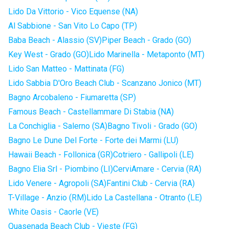
Lido Da Vittorio - Vico Equense (NA)
Al Sabbione - San Vito Lo Capo (TP)
Baba Beach - Alassio (SV)
Piper Beach - Grado (GO)
Key West - Grado (GO)
Lido Marinella - Metaponto (MT)
Lido San Matteo - Mattinata (FG)
Lido Sabbia D'Oro Beach Club - Scanzano Jonico (MT)
Bagno Arcobaleno - Fiumaretta (SP)
Famous Beach - Castellammare Di Stabia (NA)
La Conchiglia - Salerno (SA)
Bagno Tivoli - Grado (GO)
Bagno Le Dune Del Forte - Forte dei Marmi (LU)
Hawaii Beach - Follonica (GR)
Cotriero - Gallipoli (LE)
Bagno Elia Srl - Piombino (LI)
CerviAmare - Cervia (RA)
Lido Venere - Agropoli (SA)
Fantini Club - Cervia (RA)
T-Village - Anzio (RM)
Lido La Castellana - Otranto (LE)
White Oasis - Caorle (VE)
Quasenada Beach Club - Vieste (FG)