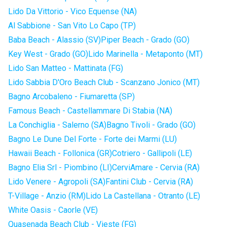
Lido Da Vittorio - Vico Equense (NA)
Al Sabbione - San Vito Lo Capo (TP)
Baba Beach - Alassio (SV)
Piper Beach - Grado (GO)
Key West - Grado (GO)
Lido Marinella - Metaponto (MT)
Lido San Matteo - Mattinata (FG)
Lido Sabbia D'Oro Beach Club - Scanzano Jonico (MT)
Bagno Arcobaleno - Fiumaretta (SP)
Famous Beach - Castellammare Di Stabia (NA)
La Conchiglia - Salerno (SA)
Bagno Tivoli - Grado (GO)
Bagno Le Dune Del Forte - Forte dei Marmi (LU)
Hawaii Beach - Follonica (GR)
Cotriero - Gallipoli (LE)
Bagno Elia Srl - Piombino (LI)
CerviAmare - Cervia (RA)
Lido Venere - Agropoli (SA)
Fantini Club - Cervia (RA)
T-Village - Anzio (RM)
Lido La Castellana - Otranto (LE)
White Oasis - Caorle (VE)
Quasenada Beach Club - Vieste (FG)