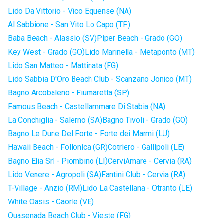
Lido Da Vittorio - Vico Equense (NA)
Al Sabbione - San Vito Lo Capo (TP)
Baba Beach - Alassio (SV)
Piper Beach - Grado (GO)
Key West - Grado (GO)
Lido Marinella - Metaponto (MT)
Lido San Matteo - Mattinata (FG)
Lido Sabbia D'Oro Beach Club - Scanzano Jonico (MT)
Bagno Arcobaleno - Fiumaretta (SP)
Famous Beach - Castellammare Di Stabia (NA)
La Conchiglia - Salerno (SA)
Bagno Tivoli - Grado (GO)
Bagno Le Dune Del Forte - Forte dei Marmi (LU)
Hawaii Beach - Follonica (GR)
Cotriero - Gallipoli (LE)
Bagno Elia Srl - Piombino (LI)
CerviAmare - Cervia (RA)
Lido Venere - Agropoli (SA)
Fantini Club - Cervia (RA)
T-Village - Anzio (RM)
Lido La Castellana - Otranto (LE)
White Oasis - Caorle (VE)
Quasenada Beach Club - Vieste (FG)