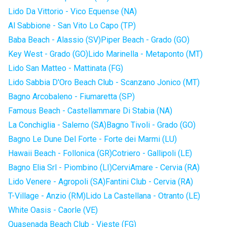
Lido Da Vittorio - Vico Equense (NA)
Al Sabbione - San Vito Lo Capo (TP)
Baba Beach - Alassio (SV)
Piper Beach - Grado (GO)
Key West - Grado (GO)
Lido Marinella - Metaponto (MT)
Lido San Matteo - Mattinata (FG)
Lido Sabbia D'Oro Beach Club - Scanzano Jonico (MT)
Bagno Arcobaleno - Fiumaretta (SP)
Famous Beach - Castellammare Di Stabia (NA)
La Conchiglia - Salerno (SA)
Bagno Tivoli - Grado (GO)
Bagno Le Dune Del Forte - Forte dei Marmi (LU)
Hawaii Beach - Follonica (GR)
Cotriero - Gallipoli (LE)
Bagno Elia Srl - Piombino (LI)
CerviAmare - Cervia (RA)
Lido Venere - Agropoli (SA)
Fantini Club - Cervia (RA)
T-Village - Anzio (RM)
Lido La Castellana - Otranto (LE)
White Oasis - Caorle (VE)
Quasenada Beach Club - Vieste (FG)