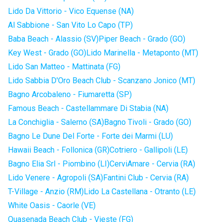
Lido Da Vittorio - Vico Equense (NA)
Al Sabbione - San Vito Lo Capo (TP)
Baba Beach - Alassio (SV)
Piper Beach - Grado (GO)
Key West - Grado (GO)
Lido Marinella - Metaponto (MT)
Lido San Matteo - Mattinata (FG)
Lido Sabbia D'Oro Beach Club - Scanzano Jonico (MT)
Bagno Arcobaleno - Fiumaretta (SP)
Famous Beach - Castellammare Di Stabia (NA)
La Conchiglia - Salerno (SA)
Bagno Tivoli - Grado (GO)
Bagno Le Dune Del Forte - Forte dei Marmi (LU)
Hawaii Beach - Follonica (GR)
Cotriero - Gallipoli (LE)
Bagno Elia Srl - Piombino (LI)
CerviAmare - Cervia (RA)
Lido Venere - Agropoli (SA)
Fantini Club - Cervia (RA)
T-Village - Anzio (RM)
Lido La Castellana - Otranto (LE)
White Oasis - Caorle (VE)
Quasenada Beach Club - Vieste (FG)