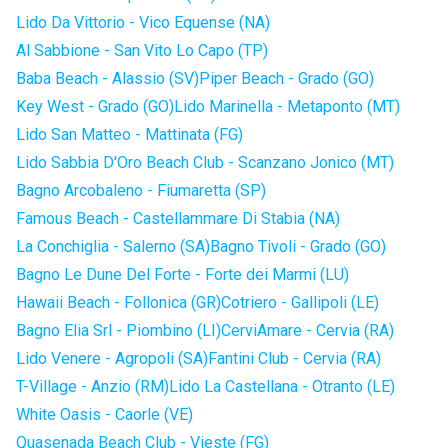
Lido Da Vittorio - Vico Equense (NA)
Al Sabbione - San Vito Lo Capo (TP)
Baba Beach - Alassio (SV)
Piper Beach - Grado (GO)
Key West - Grado (GO)
Lido Marinella - Metaponto (MT)
Lido San Matteo - Mattinata (FG)
Lido Sabbia D'Oro Beach Club - Scanzano Jonico (MT)
Bagno Arcobaleno - Fiumaretta (SP)
Famous Beach - Castellammare Di Stabia (NA)
La Conchiglia - Salerno (SA)
Bagno Tivoli - Grado (GO)
Bagno Le Dune Del Forte - Forte dei Marmi (LU)
Hawaii Beach - Follonica (GR)
Cotriero - Gallipoli (LE)
Bagno Elia Srl - Piombino (LI)
CerviAmare - Cervia (RA)
Lido Venere - Agropoli (SA)
Fantini Club - Cervia (RA)
T-Village - Anzio (RM)
Lido La Castellana - Otranto (LE)
White Oasis - Caorle (VE)
Quasenada Beach Club - Vieste (FG)