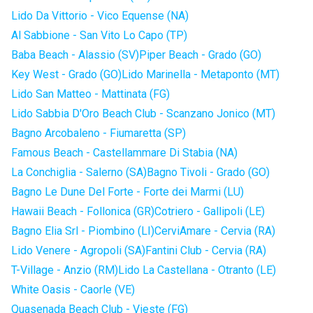
Lido Da Vittorio - Vico Equense (NA)
Al Sabbione - San Vito Lo Capo (TP)
Baba Beach - Alassio (SV)
Piper Beach - Grado (GO)
Key West - Grado (GO)
Lido Marinella - Metaponto (MT)
Lido San Matteo - Mattinata (FG)
Lido Sabbia D'Oro Beach Club - Scanzano Jonico (MT)
Bagno Arcobaleno - Fiumaretta (SP)
Famous Beach - Castellammare Di Stabia (NA)
La Conchiglia - Salerno (SA)
Bagno Tivoli - Grado (GO)
Bagno Le Dune Del Forte - Forte dei Marmi (LU)
Hawaii Beach - Follonica (GR)
Cotriero - Gallipoli (LE)
Bagno Elia Srl - Piombino (LI)
CerviAmare - Cervia (RA)
Lido Venere - Agropoli (SA)
Fantini Club - Cervia (RA)
T-Village - Anzio (RM)
Lido La Castellana - Otranto (LE)
White Oasis - Caorle (VE)
Quasenada Beach Club - Vieste (FG)