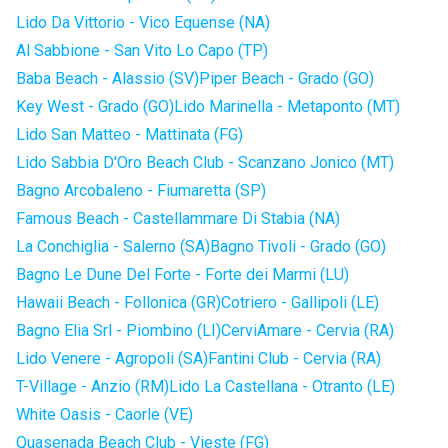
Lido Da Vittorio - Vico Equense (NA)
Al Sabbione - San Vito Lo Capo (TP)
Baba Beach - Alassio (SV)
Piper Beach - Grado (GO)
Key West - Grado (GO)
Lido Marinella - Metaponto (MT)
Lido San Matteo - Mattinata (FG)
Lido Sabbia D'Oro Beach Club - Scanzano Jonico (MT)
Bagno Arcobaleno - Fiumaretta (SP)
Famous Beach - Castellammare Di Stabia (NA)
La Conchiglia - Salerno (SA)
Bagno Tivoli - Grado (GO)
Bagno Le Dune Del Forte - Forte dei Marmi (LU)
Hawaii Beach - Follonica (GR)
Cotriero - Gallipoli (LE)
Bagno Elia Srl - Piombino (LI)
CerviAmare - Cervia (RA)
Lido Venere - Agropoli (SA)
Fantini Club - Cervia (RA)
T-Village - Anzio (RM)
Lido La Castellana - Otranto (LE)
White Oasis - Caorle (VE)
Quasenada Beach Club - Vieste (FG)