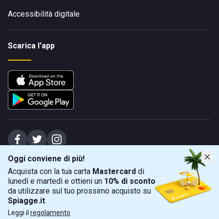
Accessibilità digitale
Scarica l'app
Oggi conviene di più!
Spiagge Srl - Sede legale: Via Marecchiese 48, 47923 Rimini (RN), IT -
Acquista con la tua carta
Mastercard
di
capitale sociale Euro 31245,57 - Iscritta al registro delle imprese di Rimini
lunedì e martedì e ottieni un
10% di sconto
Sede operativa: Via Flaminia 180, 47924 Rimini (RN), IT
-
+39 0541 772375
-
info@spiagge.it
- p.i./c.f. 04536640404
da utilizzare sul tuo prossimo acquisto su
Spiagge.it
.
Mappa
Filtra
©
2026
Spiagge Srl. Tutti i diritti riservati.
Leggi il
regolamento