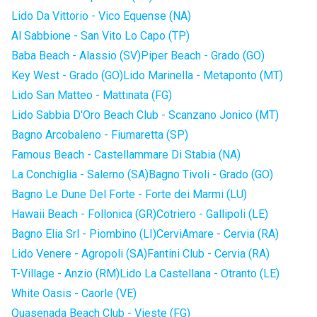
Lido Da Vittorio - Vico Equense (NA)
Al Sabbione - San Vito Lo Capo (TP)
Baba Beach - Alassio (SV)
Piper Beach - Grado (GO)
Key West - Grado (GO)
Lido Marinella - Metaponto (MT)
Lido San Matteo - Mattinata (FG)
Lido Sabbia D'Oro Beach Club - Scanzano Jonico (MT)
Bagno Arcobaleno - Fiumaretta (SP)
Famous Beach - Castellammare Di Stabia (NA)
La Conchiglia - Salerno (SA)
Bagno Tivoli - Grado (GO)
Bagno Le Dune Del Forte - Forte dei Marmi (LU)
Hawaii Beach - Follonica (GR)
Cotriero - Gallipoli (LE)
Bagno Elia Srl - Piombino (LI)
CerviAmare - Cervia (RA)
Lido Venere - Agropoli (SA)
Fantini Club - Cervia (RA)
T-Village - Anzio (RM)
Lido La Castellana - Otranto (LE)
White Oasis - Caorle (VE)
Quasenada Beach Club - Vieste (FG)