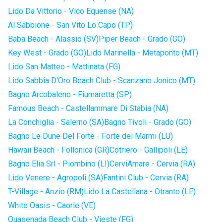
Lido Da Vittorio - Vico Equense (NA)
Al Sabbione - San Vito Lo Capo (TP)
Baba Beach - Alassio (SV)
Piper Beach - Grado (GO)
Key West - Grado (GO)
Lido Marinella - Metaponto (MT)
Lido San Matteo - Mattinata (FG)
Lido Sabbia D'Oro Beach Club - Scanzano Jonico (MT)
Bagno Arcobaleno - Fiumaretta (SP)
Famous Beach - Castellammare Di Stabia (NA)
La Conchiglia - Salerno (SA)
Bagno Tivoli - Grado (GO)
Bagno Le Dune Del Forte - Forte dei Marmi (LU)
Hawaii Beach - Follonica (GR)
Cotriero - Gallipoli (LE)
Bagno Elia Srl - Piombino (LI)
CerviAmare - Cervia (RA)
Lido Venere - Agropoli (SA)
Fantini Club - Cervia (RA)
T-Village - Anzio (RM)
Lido La Castellana - Otranto (LE)
White Oasis - Caorle (VE)
Quasenada Beach Club - Vieste (FG)