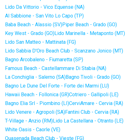
Lido Da Vittorio - Vico Equense (NA)
Al Sabbione - San Vito Lo Capo (TP)
Baba Beach - Alassio (SV)
Piper Beach - Grado (GO)
Key West - Grado (GO)
Lido Marinella - Metaponto (MT)
Lido San Matteo - Mattinata (FG)
Lido Sabbia D'Oro Beach Club - Scanzano Jonico (MT)
Bagno Arcobaleno - Fiumaretta (SP)
Famous Beach - Castellammare Di Stabia (NA)
La Conchiglia - Salerno (SA)
Bagno Tivoli - Grado (GO)
Bagno Le Dune Del Forte - Forte dei Marmi (LU)
Hawaii Beach - Follonica (GR)
Cotriero - Gallipoli (LE)
Bagno Elia Srl - Piombino (LI)
CerviAmare - Cervia (RA)
Lido Venere - Agropoli (SA)
Fantini Club - Cervia (RA)
T-Village - Anzio (RM)
Lido La Castellana - Otranto (LE)
White Oasis - Caorle (VE)
Quasenada Beach Club - Vieste (FG)