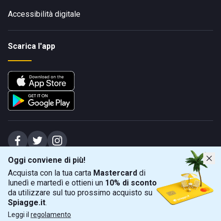
Accessibilità digitale
Scarica l'app
Oggi conviene di più!
Spiagge Srl - Sede legale: Via Marecchiese 48, 47923 Rimini (RN), IT -
Acquista con la tua carta
Mastercard
di
capitale sociale Euro 31245,57 - Iscritta al registro delle imprese di Rimini
lunedì e martedì e ottieni un
10% di sconto
Sede operativa: Via Flaminia 180, 47924 Rimini (RN), IT
-
+39 0541 772375
-
info@spiagge.it
- p.i./c.f. 04536640404
da utilizzare sul tuo prossimo acquisto su
Spiagge.it
.
Mappa
Filtra
©
2026
Spiagge Srl. Tutti i diritti riservati.
Leggi il
regolamento