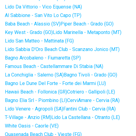
Lido Da Vittorio - Vico Equense (NA)
Al Sabbione - San Vito Lo Capo (TP)
Baba Beach - Alassio (SV)
Piper Beach - Grado (GO)
Key West - Grado (GO)
Lido Marinella - Metaponto (MT)
Lido San Matteo - Mattinata (FG)
Lido Sabbia D'Oro Beach Club - Scanzano Jonico (MT)
Bagno Arcobaleno - Fiumaretta (SP)
Famous Beach - Castellammare Di Stabia (NA)
La Conchiglia - Salerno (SA)
Bagno Tivoli - Grado (GO)
Bagno Le Dune Del Forte - Forte dei Marmi (LU)
Hawaii Beach - Follonica (GR)
Cotriero - Gallipoli (LE)
Bagno Elia Srl - Piombino (LI)
CerviAmare - Cervia (RA)
Lido Venere - Agropoli (SA)
Fantini Club - Cervia (RA)
T-Village - Anzio (RM)
Lido La Castellana - Otranto (LE)
White Oasis - Caorle (VE)
Quasenada Beach Club - Vieste (FG)