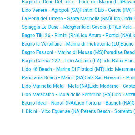
Bagno Le Dune Del Forte - Forte dei Marmi (LU)
Hawaii
Lido Venere - Agropoli (SA)
Fantini Club - Cervia (RA)
T
La Perla del Tirreno - Santa Marinella (RM)
Lido Onda B
Spiaggia Le Dune - Margherita di Savoia (BT)
La Vela -
Bagno Tiki 26 - Rimini (RN)
Lido Arturo - Portici (NA)
Li
Bagno la Versiliana - Marina di Pietrasanta (LU)
Bagno 
Bagno Fassoni - Marina di Massa (MS)
Paradise Beach
Bagno Caesar 222 - Lido Adriano (RA)
Lido Bahia Blanc
Lido 48 Beach - Marina Di Pisticci (MT)
Lido Metamare
Panorama Beach - Maiori (SA)
Cala San Giovanni - Pol
Lido Marinella Meta - Meta (NA)
Lido Moderno - Caste
Lido Maracaibo - Isola delle Femmine (PA)
Lido Zanzi
Bagno Ideal - Napoli (NA)
Lido Fortuna - Bagnoli (NA)
G
Il Bikini - Vico Equense (NA)
Peter's Beach - Sorrento 