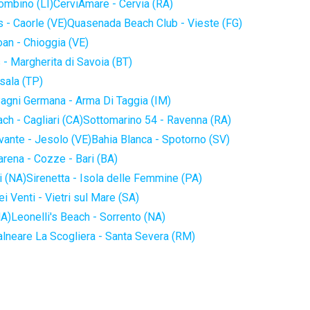
iombino (LI)
CerviAmare - Cervia (RA)
 - Caorle (VE)
Quasenada Beach Club - Vieste (FG)
an - Chioggia (VE)
 - Margherita di Savoia (BT)
sala (TP)
agni Germana - Arma Di Taggia (IM)
ch - Cagliari (CA)
Sottomarino 54 - Ravenna (RA)
vante - Jesolo (VE)
Bahia Blanca - Spotorno (SV)
arena - Cozze - Bari (BA)
i (NA)
Sirenetta - Isola delle Femmine (PA)
i Venti - Vietri sul Mare (SA)
NA)
Leonelli's Beach - Sorrento (NA)
alneare La Scogliera - Santa Severa (RM)