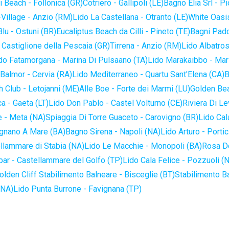
 Beach - Follonica (GR)
Cotriero - Gallipoli (LE)
Bagno Elia Srl - P
-Village - Anzio (RM)
Lido La Castellana - Otranto (LE)
White Oasis
lu - Ostuni (BR)
Eucaliptus Beach da Cilli - Pineto (TE)
Bagni Pado
 Castiglione della Pescaia (GR)
Tirrena - Anzio (RM)
Lido Albatros
do Fatamorgana - Marina Di Pulsaano (TA)
Lido Marakaibbo - Mar
Balmor - Cervia (RA)
Lido Mediterraneo - Quartu Sant'Elena (CA)
B
 Club - Letojanni (ME)
Alle Boe - Forte dei Marmi (LU)
Golden Bea
a - Gaeta (LT)
Lido Don Pablo - Castel Volturno (CE)
Riviera Di Le
 - Meta (NA)
Spiaggia Di Torre Guaceto - Carovigno (BR)
Lido Cal
ignano A Mare (BA)
Bagno Sirena - Napoli (NA)
Lido Arturo - Portic
llammare di Stabia (NA)
Lido Le Macchie - Monopoli (BA)
Rosa De
bar - Castellammare del Golfo (TP)
Lido Cala Felice - Pozzuoli (
olden Cliff Stabilimento Balneare - Bisceglie (BT)
Stabilimento B
(NA)
Lido Punta Burrone - Favignana (TP)