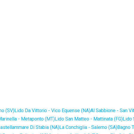
no (SV)
Lido Da Vittorio - Vico Equense (NA)
Al Sabbione - San Vi
Marinella - Metaponto (MT)
Lido San Matteo - Mattinata (FG)
Lido 
astellammare Di Stabia (NA)
La Conchiglia - Salerno (SA)
Bagno T