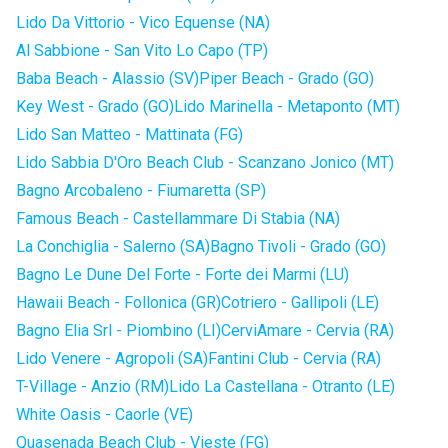
Lido Da Vittorio - Vico Equense (NA)
Al Sabbione - San Vito Lo Capo (TP)
Baba Beach - Alassio (SV)
Piper Beach - Grado (GO)
Key West - Grado (GO)
Lido Marinella - Metaponto (MT)
Lido San Matteo - Mattinata (FG)
Lido Sabbia D'Oro Beach Club - Scanzano Jonico (MT)
Bagno Arcobaleno - Fiumaretta (SP)
Famous Beach - Castellammare Di Stabia (NA)
La Conchiglia - Salerno (SA)
Bagno Tivoli - Grado (GO)
Bagno Le Dune Del Forte - Forte dei Marmi (LU)
Hawaii Beach - Follonica (GR)
Cotriero - Gallipoli (LE)
Bagno Elia Srl - Piombino (LI)
CerviAmare - Cervia (RA)
Lido Venere - Agropoli (SA)
Fantini Club - Cervia (RA)
T-Village - Anzio (RM)
Lido La Castellana - Otranto (LE)
White Oasis - Caorle (VE)
Quasenada Beach Club - Vieste (FG)