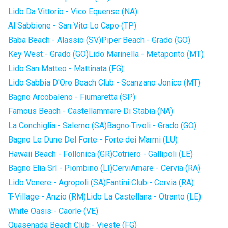
Lido Da Vittorio - Vico Equense (NA)
Al Sabbione - San Vito Lo Capo (TP)
Baba Beach - Alassio (SV)
Piper Beach - Grado (GO)
Key West - Grado (GO)
Lido Marinella - Metaponto (MT)
Lido San Matteo - Mattinata (FG)
Lido Sabbia D'Oro Beach Club - Scanzano Jonico (MT)
Bagno Arcobaleno - Fiumaretta (SP)
Famous Beach - Castellammare Di Stabia (NA)
La Conchiglia - Salerno (SA)
Bagno Tivoli - Grado (GO)
Bagno Le Dune Del Forte - Forte dei Marmi (LU)
Hawaii Beach - Follonica (GR)
Cotriero - Gallipoli (LE)
Bagno Elia Srl - Piombino (LI)
CerviAmare - Cervia (RA)
Lido Venere - Agropoli (SA)
Fantini Club - Cervia (RA)
T-Village - Anzio (RM)
Lido La Castellana - Otranto (LE)
White Oasis - Caorle (VE)
Quasenada Beach Club - Vieste (FG)