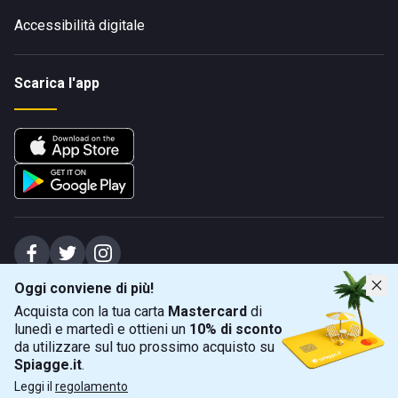
Accessibilità digitale
Scarica l'app
Oggi conviene di più!
Spiagge Srl - Sede legale: Via Marecchiese 48, 47923 Rimini (RN), IT -
Acquista con la tua carta
Mastercard
di
capitale sociale Euro 31245,57 - Iscritta al registro delle imprese di Rimini
lunedì e martedì e ottieni un
10% di sconto
Sede operativa: Via Flaminia 180, 47924 Rimini (RN), IT
-
+39 0541 772375
-
info@spiagge.it
- p.i./c.f. 04536640404
da utilizzare sul tuo prossimo acquisto su
Spiagge.it
.
Mappa
Filtra
©
2026
Spiagge Srl. Tutti i diritti riservati.
Leggi il
regolamento