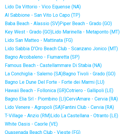
Lido Da Vittorio - Vico Equense (NA)
Al Sabbione - San Vito Lo Capo (TP)
Baba Beach - Alassio (SV)
Piper Beach - Grado (GO)
Key West - Grado (GO)
Lido Marinella - Metaponto (MT)
Lido San Matteo - Mattinata (FG)
Lido Sabbia D'Oro Beach Club - Scanzano Jonico (MT)
Bagno Arcobaleno - Fiumaretta (SP)
Famous Beach - Castellammare Di Stabia (NA)
La Conchiglia - Salerno (SA)
Bagno Tivoli - Grado (GO)
Bagno Le Dune Del Forte - Forte dei Marmi (LU)
Hawaii Beach - Follonica (GR)
Cotriero - Gallipoli (LE)
Bagno Elia Srl - Piombino (LI)
CerviAmare - Cervia (RA)
Lido Venere - Agropoli (SA)
Fantini Club - Cervia (RA)
T-Village - Anzio (RM)
Lido La Castellana - Otranto (LE)
White Oasis - Caorle (VE)
Quasenada Beach Club - Vieste (FG)