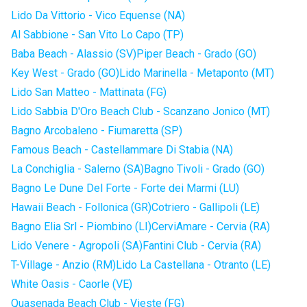
Lido Da Vittorio - Vico Equense (NA)
Al Sabbione - San Vito Lo Capo (TP)
Baba Beach - Alassio (SV)
Piper Beach - Grado (GO)
Key West - Grado (GO)
Lido Marinella - Metaponto (MT)
Lido San Matteo - Mattinata (FG)
Lido Sabbia D'Oro Beach Club - Scanzano Jonico (MT)
Bagno Arcobaleno - Fiumaretta (SP)
Famous Beach - Castellammare Di Stabia (NA)
La Conchiglia - Salerno (SA)
Bagno Tivoli - Grado (GO)
Bagno Le Dune Del Forte - Forte dei Marmi (LU)
Hawaii Beach - Follonica (GR)
Cotriero - Gallipoli (LE)
Bagno Elia Srl - Piombino (LI)
CerviAmare - Cervia (RA)
Lido Venere - Agropoli (SA)
Fantini Club - Cervia (RA)
T-Village - Anzio (RM)
Lido La Castellana - Otranto (LE)
White Oasis - Caorle (VE)
Quasenada Beach Club - Vieste (FG)