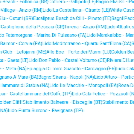
 Beach - Follonica (GR)
Cotriero - Gallipoli (LE)
Bagno Elia Srl - P
-Village - Anzio (RM)
Lido La Castellana - Otranto (LE)
White Oasis
lu - Ostuni (BR)
Eucaliptus Beach da Cilli - Pineto (TE)
Bagni Pado
 Castiglione della Pescaia (GR)
Tirrena - Anzio (RM)
Lido Albatros
do Fatamorgana - Marina Di Pulsaano (TA)
Lido Marakaibbo - Mar
Balmor - Cervia (RA)
Lido Mediterraneo - Quartu Sant'Elena (CA)
B
 Club - Letojanni (ME)
Alle Boe - Forte dei Marmi (LU)
Golden Bea
a - Gaeta (LT)
Lido Don Pablo - Castel Volturno (CE)
Riviera Di Le
 - Meta (NA)
Spiaggia Di Torre Guaceto - Carovigno (BR)
Lido Cal
ignano A Mare (BA)
Bagno Sirena - Napoli (NA)
Lido Arturo - Portic
llammare di Stabia (NA)
Lido Le Macchie - Monopoli (BA)
Rosa De
bar - Castellammare del Golfo (TP)
Lido Cala Felice - Pozzuoli (
olden Cliff Stabilimento Balneare - Bisceglie (BT)
Stabilimento B
(NA)
Lido Punta Burrone - Favignana (TP)