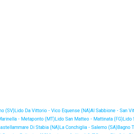
no (SV)
Lido Da Vittorio - Vico Equense (NA)
Al Sabbione - San Vi
Marinella - Metaponto (MT)
Lido San Matteo - Mattinata (FG)
Lido 
astellammare Di Stabia (NA)
La Conchiglia - Salerno (SA)
Bagno T