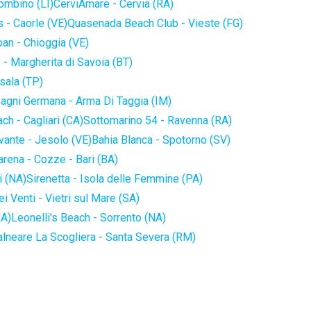
iombino (LI)
CerviAmare - Cervia (RA)
 - Caorle (VE)
Quasenada Beach Club - Vieste (FG)
an - Chioggia (VE)
 - Margherita di Savoia (BT)
sala (TP)
agni Germana - Arma Di Taggia (IM)
ch - Cagliari (CA)
Sottomarino 54 - Ravenna (RA)
vante - Jesolo (VE)
Bahia Blanca - Spotorno (SV)
arena - Cozze - Bari (BA)
i (NA)
Sirenetta - Isola delle Femmine (PA)
i Venti - Vietri sul Mare (SA)
NA)
Leonelli's Beach - Sorrento (NA)
alneare La Scogliera - Santa Severa (RM)