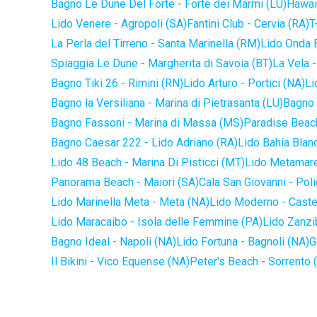
Bagno Le Dune Del Forte - Forte dei Marmi (LU)
Hawaii
Lido Venere - Agropoli (SA)
Fantini Club - Cervia (RA)
T
La Perla del Tirreno - Santa Marinella (RM)
Lido Onda B
Spiaggia Le Dune - Margherita di Savoia (BT)
La Vela -
Bagno Tiki 26 - Rimini (RN)
Lido Arturo - Portici (NA)
Li
Bagno la Versiliana - Marina di Pietrasanta (LU)
Bagno 
Bagno Fassoni - Marina di Massa (MS)
Paradise Beach
Bagno Caesar 222 - Lido Adriano (RA)
Lido Bahia Blanc
Lido 48 Beach - Marina Di Pisticci (MT)
Lido Metamare
Panorama Beach - Maiori (SA)
Cala San Giovanni - Pol
Lido Marinella Meta - Meta (NA)
Lido Moderno - Caste
Lido Maracaibo - Isola delle Femmine (PA)
Lido Zanzi
Bagno Ideal - Napoli (NA)
Lido Fortuna - Bagnoli (NA)
G
Il Bikini - Vico Equense (NA)
Peter's Beach - Sorrento 