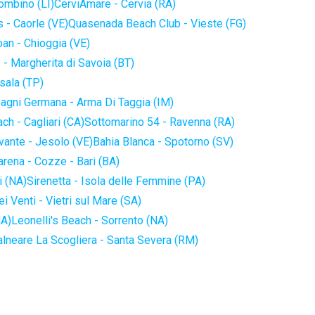
iombino (LI)
CerviAmare - Cervia (RA)
 - Caorle (VE)
Quasenada Beach Club - Vieste (FG)
an - Chioggia (VE)
 - Margherita di Savoia (BT)
sala (TP)
agni Germana - Arma Di Taggia (IM)
ch - Cagliari (CA)
Sottomarino 54 - Ravenna (RA)
vante - Jesolo (VE)
Bahia Blanca - Spotorno (SV)
arena - Cozze - Bari (BA)
i (NA)
Sirenetta - Isola delle Femmine (PA)
i Venti - Vietri sul Mare (SA)
NA)
Leonelli's Beach - Sorrento (NA)
alneare La Scogliera - Santa Severa (RM)