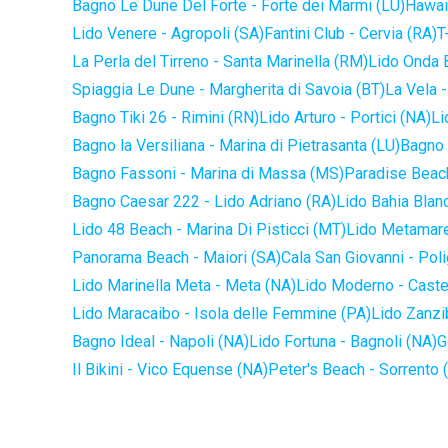
Bagno Le Dune Del Forte - Forte dei Marmi (LU)
Hawaii
Lido Venere - Agropoli (SA)
Fantini Club - Cervia (RA)
T
La Perla del Tirreno - Santa Marinella (RM)
Lido Onda B
Spiaggia Le Dune - Margherita di Savoia (BT)
La Vela -
Bagno Tiki 26 - Rimini (RN)
Lido Arturo - Portici (NA)
Li
Bagno la Versiliana - Marina di Pietrasanta (LU)
Bagno 
Bagno Fassoni - Marina di Massa (MS)
Paradise Beach
Bagno Caesar 222 - Lido Adriano (RA)
Lido Bahia Blanc
Lido 48 Beach - Marina Di Pisticci (MT)
Lido Metamare
Panorama Beach - Maiori (SA)
Cala San Giovanni - Pol
Lido Marinella Meta - Meta (NA)
Lido Moderno - Caste
Lido Maracaibo - Isola delle Femmine (PA)
Lido Zanzi
Bagno Ideal - Napoli (NA)
Lido Fortuna - Bagnoli (NA)
G
Il Bikini - Vico Equense (NA)
Peter's Beach - Sorrento 