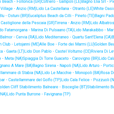
 Beach - Follonica (GR)
Cotriero - Gallipoli (LE)
Bagno Elia Srl - P
-Village - Anzio (RM)
Lido La Castellana - Otranto (LE)
White Oasis
lu - Ostuni (BR)
Eucaliptus Beach da Cilli - Pineto (TE)
Bagni Pado
 Castiglione della Pescaia (GR)
Tirrena - Anzio (RM)
Lido Albatros
do Fatamorgana - Marina Di Pulsaano (TA)
Lido Marakaibbo - Mar
Balmor - Cervia (RA)
Lido Mediterraneo - Quartu Sant'Elena (CA)
B
 Club - Letojanni (ME)
Alle Boe - Forte dei Marmi (LU)
Golden Bea
a - Gaeta (LT)
Lido Don Pablo - Castel Volturno (CE)
Riviera Di Le
 - Meta (NA)
Spiaggia Di Torre Guaceto - Carovigno (BR)
Lido Cal
ignano A Mare (BA)
Bagno Sirena - Napoli (NA)
Lido Arturo - Portic
llammare di Stabia (NA)
Lido Le Macchie - Monopoli (BA)
Rosa De
bar - Castellammare del Golfo (TP)
Lido Cala Felice - Pozzuoli (
olden Cliff Stabilimento Balneare - Bisceglie (BT)
Stabilimento B
(NA)
Lido Punta Burrone - Favignana (TP)