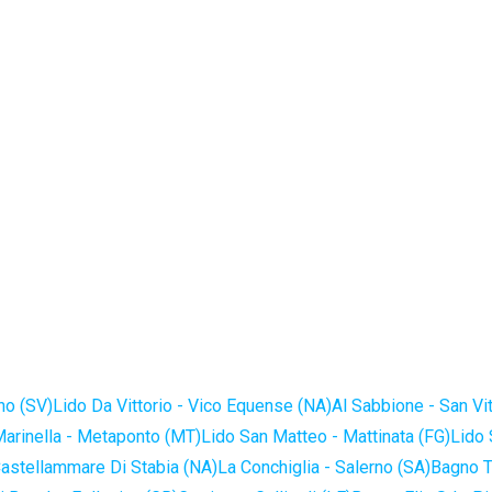
no (SV)
Lido Da Vittorio - Vico Equense (NA)
Al Sabbione - San Vi
Marinella - Metaponto (MT)
Lido San Matteo - Mattinata (FG)
Lido 
astellammare Di Stabia (NA)
La Conchiglia - Salerno (SA)
Bagno T