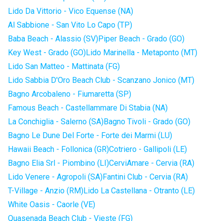
Lido Da Vittorio - Vico Equense (NA)
Al Sabbione - San Vito Lo Capo (TP)
Baba Beach - Alassio (SV)
Piper Beach - Grado (GO)
Key West - Grado (GO)
Lido Marinella - Metaponto (MT)
Lido San Matteo - Mattinata (FG)
Lido Sabbia D'Oro Beach Club - Scanzano Jonico (MT)
Bagno Arcobaleno - Fiumaretta (SP)
Famous Beach - Castellammare Di Stabia (NA)
La Conchiglia - Salerno (SA)
Bagno Tivoli - Grado (GO)
Bagno Le Dune Del Forte - Forte dei Marmi (LU)
Hawaii Beach - Follonica (GR)
Cotriero - Gallipoli (LE)
Bagno Elia Srl - Piombino (LI)
CerviAmare - Cervia (RA)
Lido Venere - Agropoli (SA)
Fantini Club - Cervia (RA)
T-Village - Anzio (RM)
Lido La Castellana - Otranto (LE)
White Oasis - Caorle (VE)
Quasenada Beach Club - Vieste (FG)