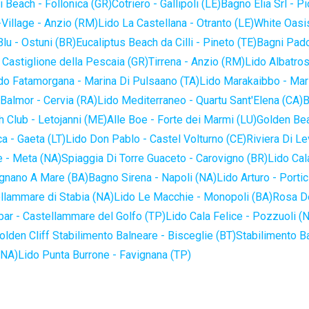
 Beach - Follonica (GR)
Cotriero - Gallipoli (LE)
Bagno Elia Srl - P
-Village - Anzio (RM)
Lido La Castellana - Otranto (LE)
White Oasis
lu - Ostuni (BR)
Eucaliptus Beach da Cilli - Pineto (TE)
Bagni Pado
 Castiglione della Pescaia (GR)
Tirrena - Anzio (RM)
Lido Albatros
do Fatamorgana - Marina Di Pulsaano (TA)
Lido Marakaibbo - Mar
Balmor - Cervia (RA)
Lido Mediterraneo - Quartu Sant'Elena (CA)
B
 Club - Letojanni (ME)
Alle Boe - Forte dei Marmi (LU)
Golden Bea
a - Gaeta (LT)
Lido Don Pablo - Castel Volturno (CE)
Riviera Di Le
 - Meta (NA)
Spiaggia Di Torre Guaceto - Carovigno (BR)
Lido Cal
ignano A Mare (BA)
Bagno Sirena - Napoli (NA)
Lido Arturo - Portic
llammare di Stabia (NA)
Lido Le Macchie - Monopoli (BA)
Rosa De
bar - Castellammare del Golfo (TP)
Lido Cala Felice - Pozzuoli (
olden Cliff Stabilimento Balneare - Bisceglie (BT)
Stabilimento B
(NA)
Lido Punta Burrone - Favignana (TP)