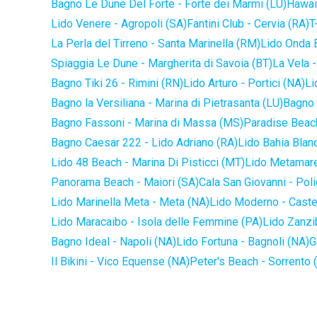
Bagno Le Dune Del Forte - Forte dei Marmi (LU)
Hawaii
Lido Venere - Agropoli (SA)
Fantini Club - Cervia (RA)
T
La Perla del Tirreno - Santa Marinella (RM)
Lido Onda B
Spiaggia Le Dune - Margherita di Savoia (BT)
La Vela -
Bagno Tiki 26 - Rimini (RN)
Lido Arturo - Portici (NA)
Li
Bagno la Versiliana - Marina di Pietrasanta (LU)
Bagno 
Bagno Fassoni - Marina di Massa (MS)
Paradise Beach
Bagno Caesar 222 - Lido Adriano (RA)
Lido Bahia Blanc
Lido 48 Beach - Marina Di Pisticci (MT)
Lido Metamare
Panorama Beach - Maiori (SA)
Cala San Giovanni - Pol
Lido Marinella Meta - Meta (NA)
Lido Moderno - Caste
Lido Maracaibo - Isola delle Femmine (PA)
Lido Zanzi
Bagno Ideal - Napoli (NA)
Lido Fortuna - Bagnoli (NA)
G
Il Bikini - Vico Equense (NA)
Peter's Beach - Sorrento 