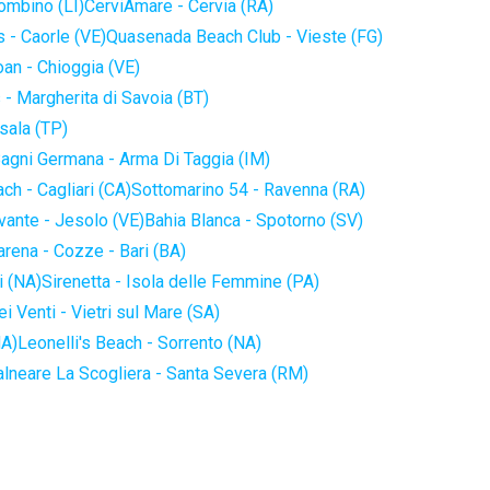
iombino (LI)
CerviAmare - Cervia (RA)
 - Caorle (VE)
Quasenada Beach Club - Vieste (FG)
an - Chioggia (VE)
 - Margherita di Savoia (BT)
sala (TP)
agni Germana - Arma Di Taggia (IM)
ch - Cagliari (CA)
Sottomarino 54 - Ravenna (RA)
vante - Jesolo (VE)
Bahia Blanca - Spotorno (SV)
arena - Cozze - Bari (BA)
i (NA)
Sirenetta - Isola delle Femmine (PA)
i Venti - Vietri sul Mare (SA)
NA)
Leonelli's Beach - Sorrento (NA)
alneare La Scogliera - Santa Severa (RM)