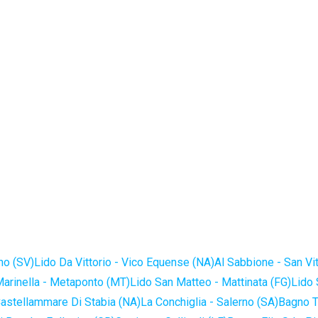
no (SV)
Lido Da Vittorio - Vico Equense (NA)
Al Sabbione - San Vi
Marinella - Metaponto (MT)
Lido San Matteo - Mattinata (FG)
Lido 
astellammare Di Stabia (NA)
La Conchiglia - Salerno (SA)
Bagno T