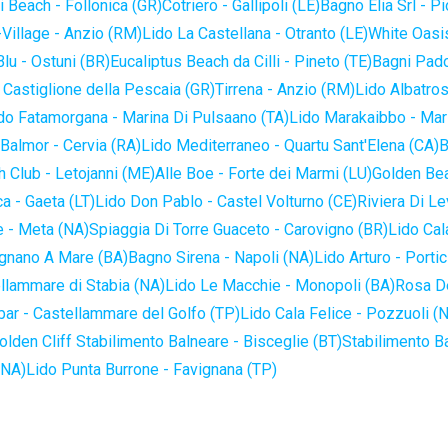
 Beach - Follonica (GR)
Cotriero - Gallipoli (LE)
Bagno Elia Srl - P
-Village - Anzio (RM)
Lido La Castellana - Otranto (LE)
White Oasis
lu - Ostuni (BR)
Eucaliptus Beach da Cilli - Pineto (TE)
Bagni Pado
 Castiglione della Pescaia (GR)
Tirrena - Anzio (RM)
Lido Albatros
do Fatamorgana - Marina Di Pulsaano (TA)
Lido Marakaibbo - Mar
Balmor - Cervia (RA)
Lido Mediterraneo - Quartu Sant'Elena (CA)
B
 Club - Letojanni (ME)
Alle Boe - Forte dei Marmi (LU)
Golden Bea
a - Gaeta (LT)
Lido Don Pablo - Castel Volturno (CE)
Riviera Di Le
 - Meta (NA)
Spiaggia Di Torre Guaceto - Carovigno (BR)
Lido Cal
ignano A Mare (BA)
Bagno Sirena - Napoli (NA)
Lido Arturo - Portic
llammare di Stabia (NA)
Lido Le Macchie - Monopoli (BA)
Rosa De
bar - Castellammare del Golfo (TP)
Lido Cala Felice - Pozzuoli (
olden Cliff Stabilimento Balneare - Bisceglie (BT)
Stabilimento B
(NA)
Lido Punta Burrone - Favignana (TP)