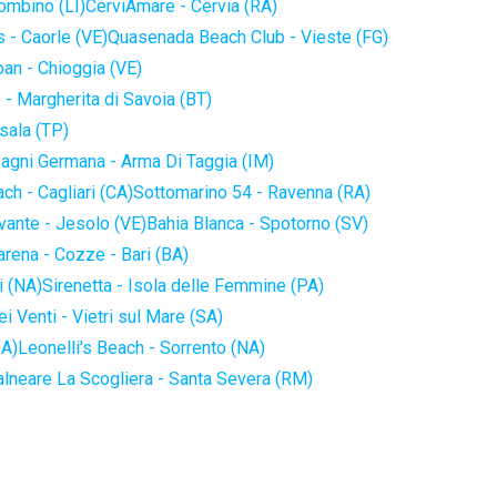
iombino (LI)
CerviAmare - Cervia (RA)
 - Caorle (VE)
Quasenada Beach Club - Vieste (FG)
an - Chioggia (VE)
 - Margherita di Savoia (BT)
sala (TP)
agni Germana - Arma Di Taggia (IM)
ch - Cagliari (CA)
Sottomarino 54 - Ravenna (RA)
vante - Jesolo (VE)
Bahia Blanca - Spotorno (SV)
arena - Cozze - Bari (BA)
i (NA)
Sirenetta - Isola delle Femmine (PA)
i Venti - Vietri sul Mare (SA)
NA)
Leonelli's Beach - Sorrento (NA)
alneare La Scogliera - Santa Severa (RM)