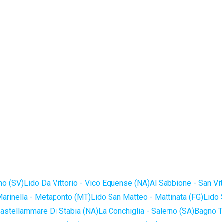
no (SV)
Lido Da Vittorio - Vico Equense (NA)
Al Sabbione - San Vi
Marinella - Metaponto (MT)
Lido San Matteo - Mattinata (FG)
Lido 
astellammare Di Stabia (NA)
La Conchiglia - Salerno (SA)
Bagno T