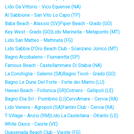
Lido Da Vittorio - Vico Equense (NA)
Al Sabbione - San Vito Lo Capo (TP)
Baba Beach - Alassio (SV)
Piper Beach - Grado (GO)
Key West - Grado (GO)
Lido Marinella - Metaponto (MT)
Lido San Matteo - Mattinata (FG)
Lido Sabbia D'Oro Beach Club - Scanzano Jonico (MT)
Bagno Arcobaleno - Fiumaretta (SP)
Famous Beach - Castellammare Di Stabia (NA)
La Conchiglia - Salerno (SA)
Bagno Tivoli - Grado (GO)
Bagno Le Dune Del Forte - Forte dei Marmi (LU)
Hawaii Beach - Follonica (GR)
Cotriero - Gallipoli (LE)
Bagno Elia Srl - Piombino (LI)
CerviAmare - Cervia (RA)
Lido Venere - Agropoli (SA)
Fantini Club - Cervia (RA)
T-Village - Anzio (RM)
Lido La Castellana - Otranto (LE)
White Oasis - Caorle (VE)
Quasenada Beach Club - Vieste (FG)