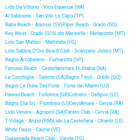
Lido Da Vittorio - Vico Equense (NA)
Al Sabbione - San Vito Lo Capo (TP)
Baba Beach - Alassio (SV)
Piper Beach - Grado (GO)
Key West - Grado (GO)
Lido Marinella - Metaponto (MT)
Lido San Matteo - Mattinata (FG)
Lido Sabbia D'Oro Beach Club - Scanzano Jonico (MT)
Bagno Arcobaleno - Fiumaretta (SP)
Famous Beach - Castellammare Di Stabia (NA)
La Conchiglia - Salerno (SA)
Bagno Tivoli - Grado (GO)
Bagno Le Dune Del Forte - Forte dei Marmi (LU)
Hawaii Beach - Follonica (GR)
Cotriero - Gallipoli (LE)
Bagno Elia Srl - Piombino (LI)
CerviAmare - Cervia (RA)
Lido Venere - Agropoli (SA)
Fantini Club - Cervia (RA)
T-Village - Anzio (RM)
Lido La Castellana - Otranto (LE)
White Oasis - Caorle (VE)
Quasenada Beach Club - Vieste (FG)