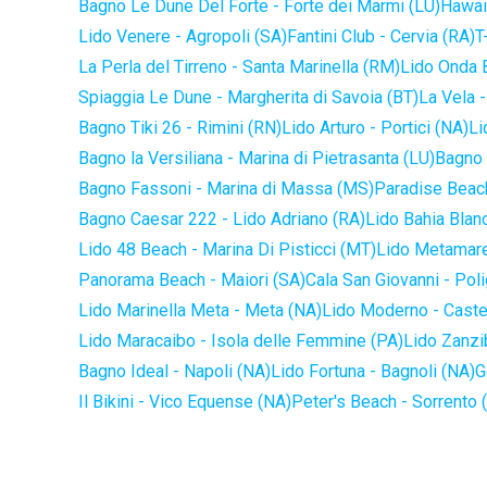
Bagno Le Dune Del Forte - Forte dei Marmi (LU)
Hawaii
Lido Venere - Agropoli (SA)
Fantini Club - Cervia (RA)
T
La Perla del Tirreno - Santa Marinella (RM)
Lido Onda B
Spiaggia Le Dune - Margherita di Savoia (BT)
La Vela -
Bagno Tiki 26 - Rimini (RN)
Lido Arturo - Portici (NA)
Li
Bagno la Versiliana - Marina di Pietrasanta (LU)
Bagno 
Bagno Fassoni - Marina di Massa (MS)
Paradise Beach
Bagno Caesar 222 - Lido Adriano (RA)
Lido Bahia Blanc
Lido 48 Beach - Marina Di Pisticci (MT)
Lido Metamare
Panorama Beach - Maiori (SA)
Cala San Giovanni - Pol
Lido Marinella Meta - Meta (NA)
Lido Moderno - Caste
Lido Maracaibo - Isola delle Femmine (PA)
Lido Zanzi
Bagno Ideal - Napoli (NA)
Lido Fortuna - Bagnoli (NA)
G
Il Bikini - Vico Equense (NA)
Peter's Beach - Sorrento 