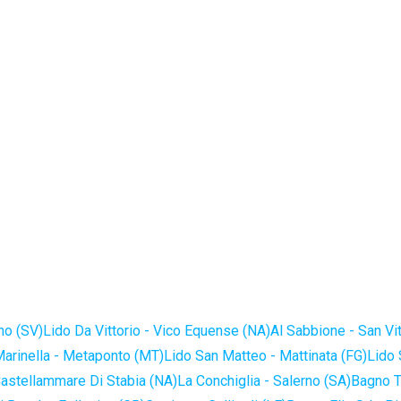
no (SV)
Lido Da Vittorio - Vico Equense (NA)
Al Sabbione - San Vi
Marinella - Metaponto (MT)
Lido San Matteo - Mattinata (FG)
Lido 
astellammare Di Stabia (NA)
La Conchiglia - Salerno (SA)
Bagno T