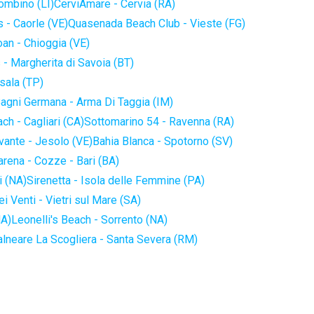
iombino (LI)
CerviAmare - Cervia (RA)
 - Caorle (VE)
Quasenada Beach Club - Vieste (FG)
an - Chioggia (VE)
 - Margherita di Savoia (BT)
sala (TP)
agni Germana - Arma Di Taggia (IM)
ch - Cagliari (CA)
Sottomarino 54 - Ravenna (RA)
vante - Jesolo (VE)
Bahia Blanca - Spotorno (SV)
arena - Cozze - Bari (BA)
i (NA)
Sirenetta - Isola delle Femmine (PA)
i Venti - Vietri sul Mare (SA)
NA)
Leonelli's Beach - Sorrento (NA)
alneare La Scogliera - Santa Severa (RM)