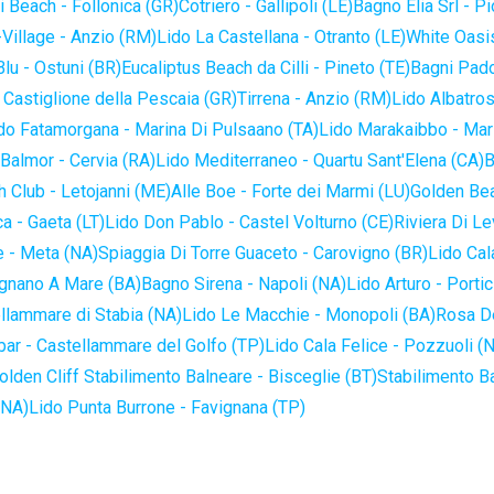
 Beach - Follonica (GR)
Cotriero - Gallipoli (LE)
Bagno Elia Srl - P
-Village - Anzio (RM)
Lido La Castellana - Otranto (LE)
White Oasis
lu - Ostuni (BR)
Eucaliptus Beach da Cilli - Pineto (TE)
Bagni Pado
 Castiglione della Pescaia (GR)
Tirrena - Anzio (RM)
Lido Albatros
do Fatamorgana - Marina Di Pulsaano (TA)
Lido Marakaibbo - Mar
Balmor - Cervia (RA)
Lido Mediterraneo - Quartu Sant'Elena (CA)
B
 Club - Letojanni (ME)
Alle Boe - Forte dei Marmi (LU)
Golden Bea
a - Gaeta (LT)
Lido Don Pablo - Castel Volturno (CE)
Riviera Di Le
 - Meta (NA)
Spiaggia Di Torre Guaceto - Carovigno (BR)
Lido Cal
ignano A Mare (BA)
Bagno Sirena - Napoli (NA)
Lido Arturo - Portic
llammare di Stabia (NA)
Lido Le Macchie - Monopoli (BA)
Rosa De
bar - Castellammare del Golfo (TP)
Lido Cala Felice - Pozzuoli (
olden Cliff Stabilimento Balneare - Bisceglie (BT)
Stabilimento B
(NA)
Lido Punta Burrone - Favignana (TP)