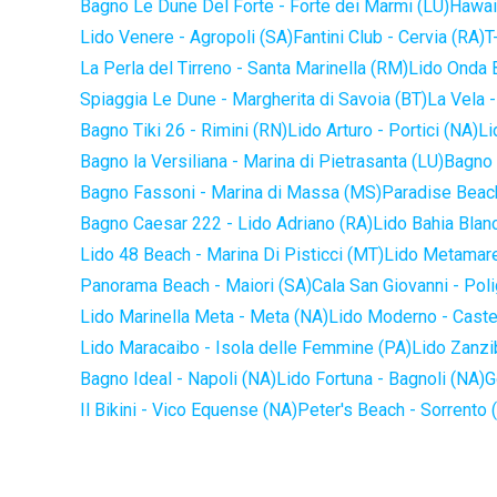
Bagno Le Dune Del Forte - Forte dei Marmi (LU)
Hawaii
Lido Venere - Agropoli (SA)
Fantini Club - Cervia (RA)
T
La Perla del Tirreno - Santa Marinella (RM)
Lido Onda B
Spiaggia Le Dune - Margherita di Savoia (BT)
La Vela -
Bagno Tiki 26 - Rimini (RN)
Lido Arturo - Portici (NA)
Li
Bagno la Versiliana - Marina di Pietrasanta (LU)
Bagno 
Bagno Fassoni - Marina di Massa (MS)
Paradise Beach
Bagno Caesar 222 - Lido Adriano (RA)
Lido Bahia Blanc
Lido 48 Beach - Marina Di Pisticci (MT)
Lido Metamare
Panorama Beach - Maiori (SA)
Cala San Giovanni - Pol
Lido Marinella Meta - Meta (NA)
Lido Moderno - Caste
Lido Maracaibo - Isola delle Femmine (PA)
Lido Zanzi
Bagno Ideal - Napoli (NA)
Lido Fortuna - Bagnoli (NA)
G
Il Bikini - Vico Equense (NA)
Peter's Beach - Sorrento 