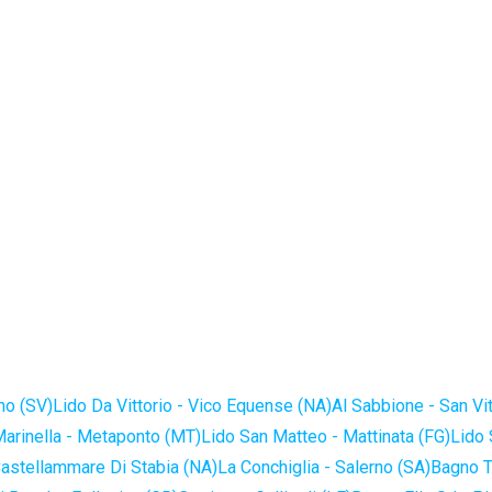
no (SV)
Lido Da Vittorio - Vico Equense (NA)
Al Sabbione - San Vi
Marinella - Metaponto (MT)
Lido San Matteo - Mattinata (FG)
Lido 
astellammare Di Stabia (NA)
La Conchiglia - Salerno (SA)
Bagno T