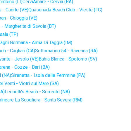
iombino (LI)
CerviAmare - Cervia (RA)
 - Caorle (VE)
Quasenada Beach Club - Vieste (FG)
an - Chioggia (VE)
 - Margherita di Savoia (BT)
sala (TP)
agni Germana - Arma Di Taggia (IM)
ch - Cagliari (CA)
Sottomarino 54 - Ravenna (RA)
vante - Jesolo (VE)
Bahia Blanca - Spotorno (SV)
arena - Cozze - Bari (BA)
i (NA)
Sirenetta - Isola delle Femmine (PA)
i Venti - Vietri sul Mare (SA)
NA)
Leonelli's Beach - Sorrento (NA)
alneare La Scogliera - Santa Severa (RM)