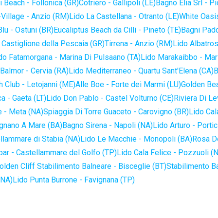
 Beach - Follonica (GR)
Cotriero - Gallipoli (LE)
Bagno Elia Srl - P
-Village - Anzio (RM)
Lido La Castellana - Otranto (LE)
White Oasis
lu - Ostuni (BR)
Eucaliptus Beach da Cilli - Pineto (TE)
Bagni Pado
 Castiglione della Pescaia (GR)
Tirrena - Anzio (RM)
Lido Albatros
do Fatamorgana - Marina Di Pulsaano (TA)
Lido Marakaibbo - Mar
Balmor - Cervia (RA)
Lido Mediterraneo - Quartu Sant'Elena (CA)
B
 Club - Letojanni (ME)
Alle Boe - Forte dei Marmi (LU)
Golden Bea
a - Gaeta (LT)
Lido Don Pablo - Castel Volturno (CE)
Riviera Di Le
 - Meta (NA)
Spiaggia Di Torre Guaceto - Carovigno (BR)
Lido Cal
ignano A Mare (BA)
Bagno Sirena - Napoli (NA)
Lido Arturo - Portic
llammare di Stabia (NA)
Lido Le Macchie - Monopoli (BA)
Rosa De
bar - Castellammare del Golfo (TP)
Lido Cala Felice - Pozzuoli (
olden Cliff Stabilimento Balneare - Bisceglie (BT)
Stabilimento B
(NA)
Lido Punta Burrone - Favignana (TP)